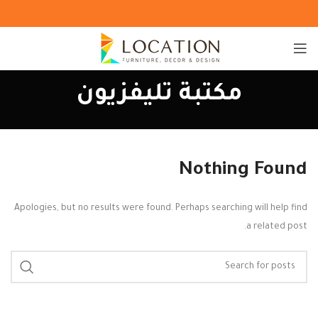
مكتبة تليفزيون
Nothing Found
Apologies, but no results were found. Perhaps searching will help find
a related post.