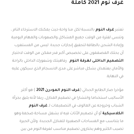
غرف نوم 2021 كاملة
تعتبر
غرف النوم
بالنسبة لكل منا واحة حيث يمكنك الاسترخاء التام ،
وتنسى لفترة من الوقت جميع المشاكل والصعوبات والمهام اليومية
وإعادة الشحن بالطاقة لتحقيق إنجازات جديدة. ليس من المستغرب
أن يحثك المصممون على تخصيص أكبر قدر ممكن من الوقت لاختيار
التصميم الداخلى لغرفة النوم
. رفاهيتك وشعورك الداخلي بالراحة
والأمان يعتمدان بشكل مباشر على مدى الانسجام الذي سيكون عليه
في النهاية.
مؤخرا صار الطابع الحداثي (
غرف النوم المودرن 2021
) هو أكثر
الأساليب استخداما وانتشارا في تصميم المنازل، ربما لأنه يليق بجرأة
الشباب وخروجه عن المالوف في التصميمات لـ
غرف النوم
الكلاسيكية
أو أن تصميم الأثاث فيه لا يشغل مساحة ضخمة وهو
ما يتناسب مع المساحات الصغيرة للمنازل الجديدة. ولأن الحيرة
تصيب الكثير وهم يختارون تصميم مناسب لغرفة النوم من بين