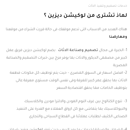
خدمات تصميم وتنفيذ الاثاث
لماذ تشترى من لوكيشن ديزين ؟
هناك العديد من الاسباب التى تدعم موقفك فى حالة قررت الشراء من موقعنا
ومعارضنا
1- الخبرة فى مجال
تصميم وصناعة الاثاث
. يضم لوكيشن ديزين فريق عمل
كبير من مصممى الديكور والاثاث بما يوفر مزج بين خبرات التصميم والصناعة
المصرية
2- افضل اسعار فى السوق المصرى – حيث يتم توظيف كل مكونات قطعة
الاثاث بما يحقق عمر كبير للغرفة وفى نفس الوقت مستوى معرفة عالى
بتوظيف الخامات مما يحقق اقتصادية السعر
3- تنوع الكتالوج بين غرف النوم المودن والالترا مودرن والكلاسيك
والنيوكلاسيك بما يتماشى مع كل ازواق العملاء مع القدرة على التنفيذ
الصناعى الكثيف لطلبات عملائنا فى القطاع السياحى والتجارى