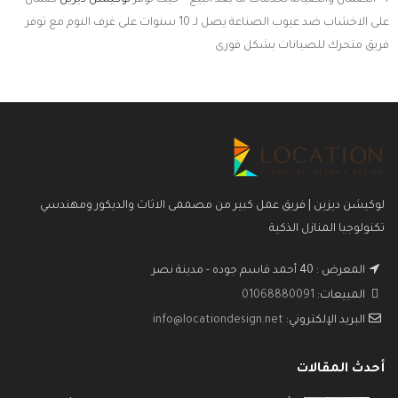
4- الضمان والصيانة لخدمات ما بعد البيع – حيث توفر
لوكيشن ديزين
ضمان
على الاخشاب ضد عيوب الصناعة يصل لـ 10 سنوات على غرف النوم مع توفر
فريق متحرك للصيانات بشكل فورى
لوكيشن ديزين | فريق عمل كبير من مصممى الاثاث والديكور ومهندسي
تكنولوجيا المنازل الذكية
المعرض : 40 أحمد قاسم جوده - مدينة نصر
المبيعات:
01068880091
البريد الإلكتروني:
info@locationdesign.net
أحدث المقالات