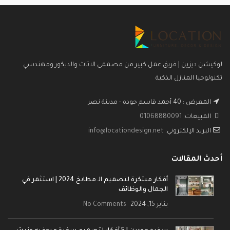
عنوان المعرض : 51 احمد قاسم
جودة – عباس العقاد – مدينة نصر
لوكيشن ديزين | فريق عمل كبير من مصممى الاثاث والديكور ومهندسي
تكنولوجيا المنازل الذكية
المعرض : 40 أحمد قاسم جوده - مدينة نصر
المبيعات:
01068880091
البريد الإلكتروني:
info@locationdesign.net
أحدث المقالات
أفكار مبتكرة لتصميم الـ مطابخ 2024 | استثمر في
الجمال والوظائف
يناير 15, 2024
No Comments