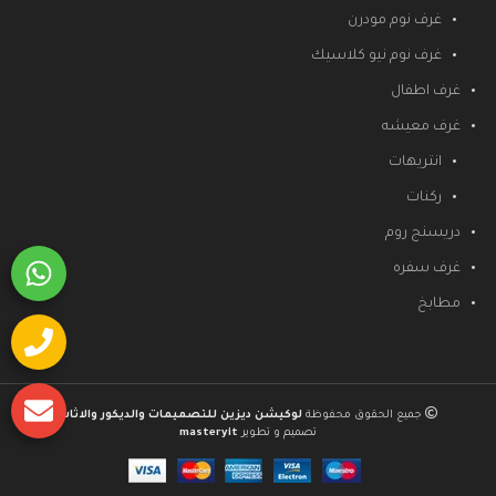
غرف نوم مودرن
غرف نوم نيو كلاسيك
غرف اطفال
غرف معيشه
انتريهات
ركنات
دريسنج روم
غرف سفره
مطابخ
جميع الحقوق محفوظة
لوكيشن ديزين للتصميمات والديكور والاثاث
تصميم و تطوير
masteryit