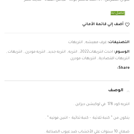
إتصل بنا
أضف إلي قائمة الأماني
التصنيفات:
غرف معيشه
,
انتريهات
الوسوم:
احدث انتريهات2022
,
انتريه
,
انتريه جديد
,
انتريه مودرن
,
انتريهات
,
انتريهات اقتصادية
,
انتريهات مودرن
Share:
الوصف
انتريه كود 178 في لوكيشن ديزاين .
يتكون من ” كنبة ثلاثية – كنبة ثنائية – اتنين فوتيه ” .
ضمان 10 سنوات علي الأخشاب ضد عيوب الصناعة .