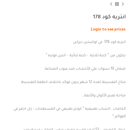
انتريه كود 178
Login to see prices
انتريه كود 178 في لوكيشن ديزاين .
يتكون من ” كنبة ثلاثية – كنبة ثنائية – اتنين فوتيه ” .
ضمان 10 سنوات علي الأخشاب ضد عيوب الصناعة .
متاح التقسيط لمدة 12 شهر بدون فوائد باختلاف انظمة التقسيط .
متاحة تغيير الألوان والأبعاد .
الخامات : اخشاب طبيعية ” كونتر طبيعي في المسطحات – زان احمر في
القوائم “
عنوان المعرض : 51 احمد قاسم جودة – عباس العقاد – مدينة نصر