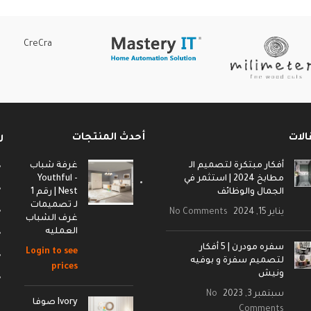
CreCra
الات
أحدث المنتجات
ر
أفكار مبتكرة لتصميم الـ
غرفة شباب
مطابخ 2024 | استثمر في
- Youthful
الجمال والوظائف
Nest | رقم 1
لـ تصميمات
يناير 15, 2024
No Comments
غرف الشباب
العمليه
سفره مودرن | 5 أفكار
Login to see
لتصميم سفرة و بوفيه
prices
ونيش
سبتمبر 3, 2023
No
Ivory صوفا
Comments