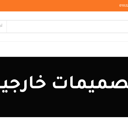
0102
أخ
لاسيك
صميمات خارجية
ودرن
يو كلاسيك