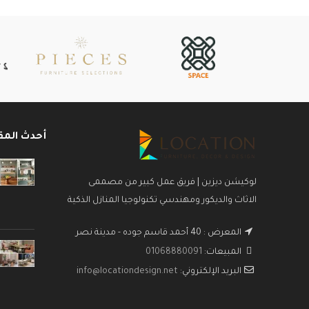
أحدث المق
لوكيشن ديزين | فريق عمل كبير من مصممى
الاثاث والديكور ومهندسي تكنولوجيا المنازل الذكية
المعرض : 40 أحمد قاسم جوده - مدينة نصر
المبيعات:
01068880091
البريد الإلكتروني:
info@locationdesign.net