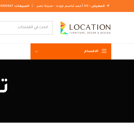
المعرض :
40 أحمد قاسم جوده - مدينة نصر
المبيعات:
2465467
الاقسام
غرف نوم ك
ت
غرف نوم م
غرف نوم ن