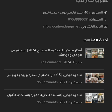
تكنولوجيا المنازل الذكية
المعرض : 40 أحمد قاسم جوده - مدينة نصر
المبيعات:
01068880091
البريد الإلكتروني:
info@locationdesign.net
أحدث المقالات
أفكار مبتكرة لتصميم الـ مطابخ 2024 | استثمر في
الجمال والوظائف
يناير 15, 2024
No Comments
سفره مودرن | 5 أفكار لتصميم سفرة و بوفيه ونيش
سبتمبر 3, 2023
No Comments
سفره مودرن | استعد لتجربة مميزة باستخدم الألوان
سبتمبر 3, 2023
No Comments