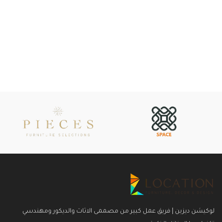
لوكيشن ديزين | فريق عمل كبير من مصممى الاثاث والديكور ومهندسي