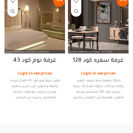
-10%
-37%
غرفة سفره كود 128
غرفة نوم كود 43
Login to see prices
Login to see prices
امتلك قطعة فنية تضيف التفرد
تتميز غرفة نوم كود 43 بألوان فريدة
والجاذبية لأثاث منزلك نقدم لك غرفة
وأنيقة وتحتوي على سرير بخلفية
سفره كود 128 بتصميم بسيط
مودرن ودولاب بوجهات زجاجية
ظهرت تفاصيله في النقوش والحفر
بالمقابض وغيره من الزخارف .
في بوفيه السفرة والنيش بتصميمه
مكونات غرفة النوم
المبدع والطاولة بأرجل مستقيمة
سرير
وكراسي السفرة باسفنج مريح وعالي
دولاب ( 270 سم )
الكثافة وجاء اللون الدهبي الزاهي
ليتوج تفاصيل السفرة ويبرزها بشكل
2 كومود
راقي تواكب تصاميم الموضة التركية