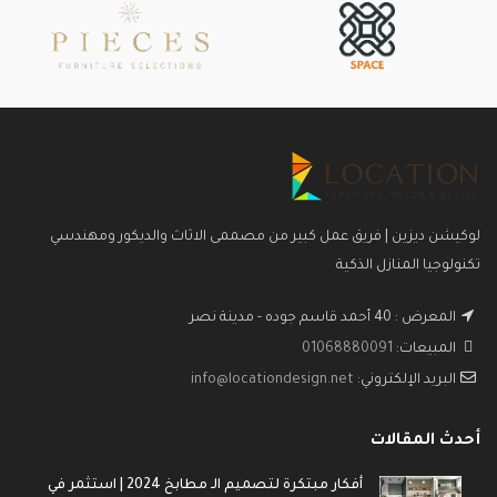
تسريحة
للأثاث
غرفة سفره 128 من الكتالوج الجديد لـ
ضمان 10 سنوات علي الأخشاب ضد
لغرف السفره في لوكيشن ديزاين .
عيوب الصناعة . متاح التقسيط لمدة
6 شهور بدون فوائد لحاملي credit
تتكون من " 6 كراسي - بوفيه - طاولة
card لبنوك CIB - QNB - NBE . متاح
- نيش " .
تغيير الألوان والأبعاد . الخامات :
ضمان 10 سنوات علي الأخشاب ضد
اخشاب طبيعية ” كونتر طبيعي في
عيوب الصناعة .
المسطحات –زان احمر في القوائم “
عنوان المعرض : 51 احمد قاسم
متاح التقسيط لمدة 12 شهر بدون
جودة – عباس العقاد – مدينة نصر
فوائد باختلاف انظمة التقسيط .
لوكيشن ديزين | فريق عمل كبير من مصممى الاثاث والديكور ومهندسي
عنوان المعرض : 51 احمد قاسم
تكنولوجيا المنازل الذكية
جودة - عباس العقاد - مدينة نصر -
القاهرة
المعرض : 40 أحمد قاسم جوده - مدينة نصر
المبيعات:
01068880091
البريد الإلكتروني:
info@locationdesign.net
أحدث المقالات
أفكار مبتكرة لتصميم الـ مطابخ 2024 | استثمر في