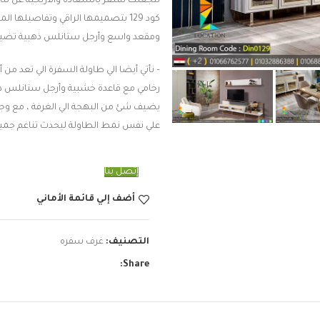
لتجعلك تشعر بالسعادة والأريحية عن تنا
كود 129 بتصميمها الراقي وتفاصيلها
ومقعد واسع وأرجل ستانلس ذهبية تضيف لم
– نأتي أيضا الي طاولة السفرة الي تعد 
رخامي مع قاعدة خشبية وأرجل ستانلس ذهبية
يضيف شئ من البهجة الي الغرفة ، مع وجود م
علي نفس نمط الطاولة ليحدث تناغم جميل 
إتصل بنا
أضف إلي قائمة الأماني
التصنيف:
غرف سفره
Share: