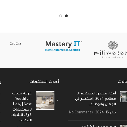
ضمان 10 سنوات علي الأخشاب ضد عيوب
ضمان 10 سنوات علي الأخشاب 
الصناعة .
الصناعة .
متاح التقسيط لمدة 12 شهر بدون فوائد
متاح التقسيط لمدة 12 
باختلاف انظمة التقسيط .
باختلاف انظمة التقسيط .
ح تغيير المقاسات والألوان .
متاحة تغيير الألوان والأبعاد .
CreCra
: اخشاب طبيعية " كونتر طبيعي في
الخامات : اخشاب طبيعية ” كونتر ط
طحات - زان احمر في القوائم "
المسطحات – زان احمر في القوائ
عنوان المعرض : 51 احمد قاسم جودة - عباس
عنوان المعرض : 51 احمد قاس
العقاد - مدينة نصر
العقاد – مدينة نصر
الات
أحدث المنتجات
ر
أفكار مبتكرة لتصميم الـ
غرفة شباب
مطابخ 2024 | استثمر في
- Youthful
الجمال والوظائف
Nest | رقم 1
لـ تصميمات
يناير 15, 2024
No Comments
غرف الشباب
العمليه