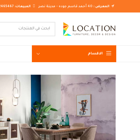
المعرض :
40 أحمد قاسم جوده - مدينة نصر
المبيعات:
2465467
الاقسام
غرف نوم ك
غرف نوم م
غرف نوم ن