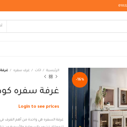
0102
أخ
لاسيك
الرئيسية
اثاث
غرف سفره
غرفة س
ودرن
-16%
يو كلاسيك
غرفة سفره كود 29
Login to see prices
غرفة السفره هي واحدة من أهم الغرف في