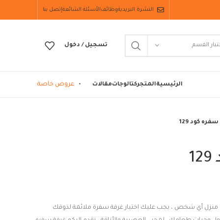
النشرة البريدية
وظائف
الأسئلة الشائعة
إتصل بنا
تيار القسم
تسجيل / دخول
عروض خاصة
الرئيسية
المتجر
كتالوجات
مقالات
فره كود 129
1
 منزل أي شخص ، يجب عليك اختيار غرفة سفرة ملائمة لذوقك