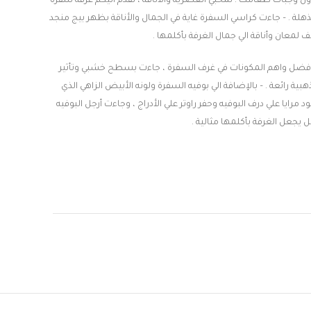
ول وجبات طعامك . لمحبي العصرية والأناقة ، نقدم اليكم غرفة سفره
 المذهلة . – جاءت كراسي السفرة غاية في الجمال والأناقة بظهر بيج منجد
عان وأناقة الي جمال الغرفة بأكلمها .
من أفضل واهم المكونات في غرف السفرة ، جاءت بسطح خشبي وتأثير
 رائعة . – بالإضافة الي بوفيه السفرة ولونه الأبيض الزاهي الذي
رايا علي درف البوفيه وحفر راوتر علي الأدراج ، وجاءت أرجل البوفيه
يجعل الغرفة بأكلمها مثالية .