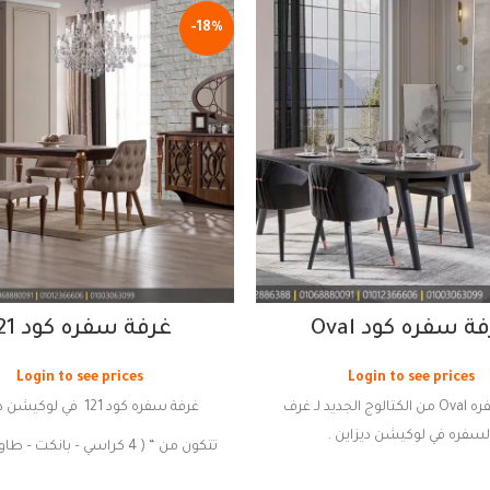
-18%
ة سفره كود Oval
غرفة سفره كود 121
Login to see prices
Login to see prices
غرفة سفره Oval من الكتالوج الجديد لـ غرف
غرفة سفره كود 121 في لوكيشن ديزاين .
لسفره في لوكيشن ديزاين .
تتكون من “
( 4 كراسي – بانكت – طاو
- نيش " .
)
” .