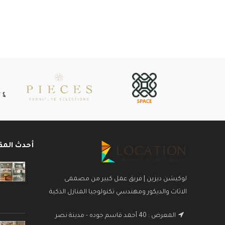
يعطي في النهاية لوحة فنية متكاملة مثل غرفة سفره
كود 119
- المواد المستخدمة في هذا المنتج من مواد الفئة
الأولي
غرفة سفره 119 من الكتالوج الجديد لـ لغرف السفره
متا
في لوكيشن ديزاين .
الخامات 
تتكون من " 6 كراسي - بوفيه - طاولة " .
المس
ضمان 10 سنوات علي الأخشاب ضد عيوب الصناعة .
متاح التقسيط لمدة 12 شهر بدون فوائد باختلاف
انظمة التقسيط .
أحدث المق
عنوان المعرض : 51 احمد قاسم جودة - عباس العقاد -
مدينة نصر
لوكيشن ديزين | فريق عمل كبير من مصممى
الاثاث والديكور ومهندسي تكنولوجيا المنازل الذكية
المعرض : 40 أحمد قاسم جوده - مدينة نصر