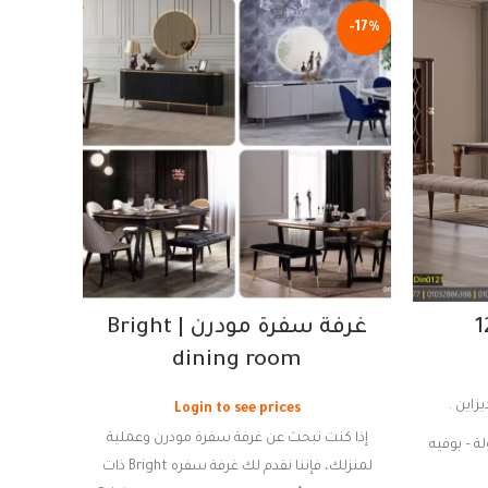
-18%
-17%
غرفة سفرة مودرن | Bright
dining room
أذا كنت 
Login to see prices
إذا كنت تبحث عن غرفة سفرة مودرن وعملية
لة – بوفيه
ستجد طاول
لمنزلك، فإننا نقدم لك غرفة سفره Bright ذات