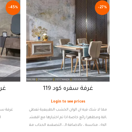
-45%
-27%
غرفة سفره كود 119
غرف
Login to see prices
مما لا شك فيه ان الوان الخشب الطبيعية تعطي
اناقة ومظهرا رائع خاصة اذا تم اختيارها مع اقمشة
ا
والوان مناسبة ، بالاضافة الي التصميم الجذاب مما
تتكون من " 6 كراسي - طاولة - بوفيه 