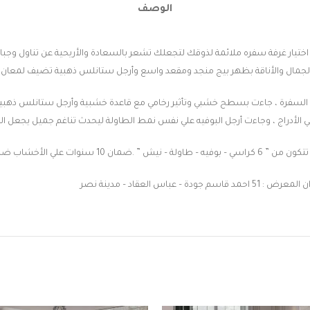
الوصف
الجمال والأناقة بظهر بيج منجد ومقعد واسع وأرجل ستانلس ذهبية تضيف لمعان وأنا
 السفرة ، جاءت بسطح خشبي وتأثير رخامي مع قاعدة خشبية وأرجل ستانلس ذهبية را
لي الأدراج ، وجاءت أرجل البوفيه علي نفس نمط الطاولة ليحدث تناغم جميل يجعل الغر
تكون من ” 6 كراسي – بوفيه – طاولة – نيش ” .
ضمان 10 سنوات علي الأخشاب ضد عيوب الصناعة .
: 51 احمد قاسم جودة – عباس العقاد – مدينة نصر