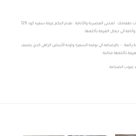
غرفة السفره هي واحدة من أهم الغرف في منزل أي شخص ، يجب عليك اختيار غرفة سفره ملائمة لذوقك لتجعلك تشعر بالسعادة والأريحية عن تناول وجبات طعامك . لمحبي العصرية والأناقة ، نقدم اليكم غرفة سفره كود 129
قة الي جمال الغرفة بأكلمها .
ئعة . – بالإضافة الي بوفيه السفرة ولونه الأبيض الزاهي الذي يضيف
فة بأكلمها مثالية .