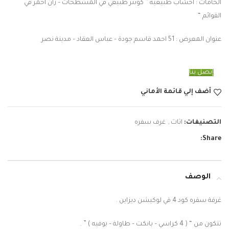
الخامات : اخشاب طبيعية ” كونتر طبيعي في المسطحات – زان احمر في
القوائم “
عنوان المعرض : 51 احمد قاسم جودة – عباس العقاد – مدينة نصر
إتصل بنا
أضف إلي قائمة الأماني
التصنيفات:
اثاث
,
غرف سفره
Share:
الوصف
غرفة سفره كود 4 في لوكيشن ديزاين .
تتكون من “
( 4 كراسي – بانكت – طاولة – بوفيه )
” .