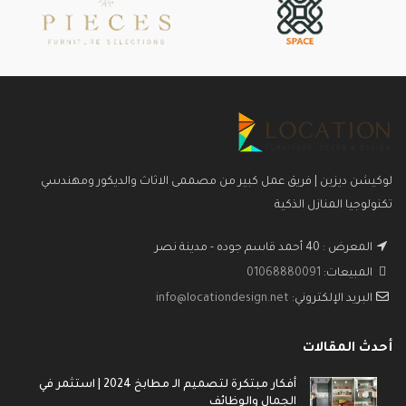
طبيعي في المسطحات – زان احمر
طبيعي في المسطحات - زان احمر
في القوائم “
في القوائم "
عنوان المعرض : 51 احمد قاسم
عنوان المعرض : 51 احمد قاسم
جودة – عباس العقاد – مدينة نصر
جودة - عباس العقاد - مدينة نصر
لوكيشن ديزين | فريق عمل كبير من مصممى الاثاث والديكور ومهندسي
تكنولوجيا المنازل الذكية
المعرض : 40 أحمد قاسم جوده - مدينة نصر
المبيعات:
01068880091
البريد الإلكتروني:
info@locationdesign.net
أحدث المقالات
أفكار مبتكرة لتصميم الـ مطابخ 2024 | استثمر في
الجمال والوظائف