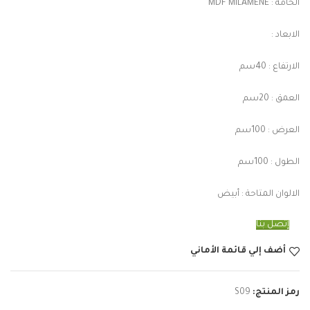
الخامة : MDF MILAMENE
الابعاد :
الارتفاع : 40سم
العمق : 20سم
العرض : 100سم
الطول : 100سم
الالوان المتاحة : أبيض
إتصل بنا
أضف إلي قائمة الأماني
رمز المنتج:
S09