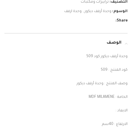
التصنيف:
ترابيزات ومكتبات
الوسوم:
وحدة أرفف ديكور
,
وحدة ارفف
Share:
الوصف
وحدة أرفف ديكور كود S09
كود المنتج : S09
وصف المنتج : وحدة أرفف ديكور
الخامة : MDF MILAMENE
الابعاد :
الارتفاع : 40سم