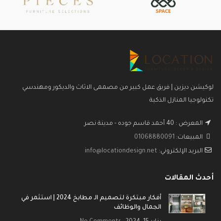
العمق : 15سم
العمق : 15سم
العرض : 80سم
العرض : 80سم
الطول : 80سم
الطول : 80سم
الالوان المتاحة : خشبي
الالوان المتاح
لوكيشن ديزين | فريق عمل كبير من مصممى الاثاث والديكور ومهندسي
تكنولوجيا المنازل الذكية
المعرض : 40 أحمد قاسم جوده - مدينة نصر
المبيعات:
01068880091
البريد الإلكتروني:
info@locationdesign.net
أحدث المقالات
أفكار مبتكرة لتصميم الـ مطابخ 2024 | استثمر في
الجمال والوظائف