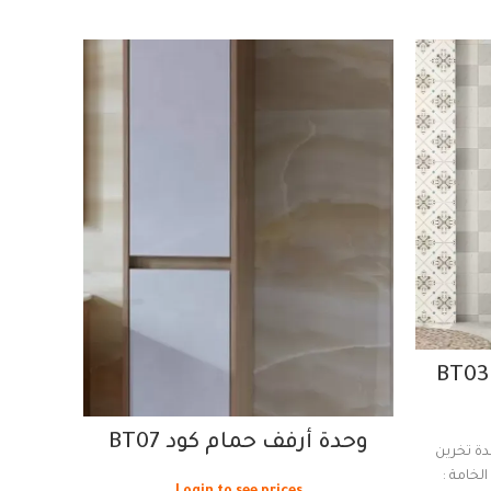
وحدة
وحدة أرفف حمام كود BT07
 : وحدة تخرين
الخامة :
وح