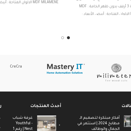
MDF MILAMENE الالوان المتاحة : 
حمام بمرآة 3 أرفف بدون ظهر الخامة : MDF
MILAMENE الالوان المتاحة : أبيض الأبعاد :
سم العمق : 30 سم
الارتفاع : 76 سم الطول : 76 سم العرض : 60
سم
CreCra
الات
أحدث المنتجات
ر
أفكار مبتكرة لتصميم الـ
غرفة شباب
مطابخ 2024 | استثمر في
- Youthful
الجمال والوظائف
Nest | رقم 1