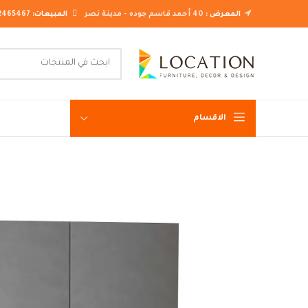
المعرض :
40 أحمد قاسم جوده - مدينة نصر
المبيعات:
2465467
الاقسام
غرف نوم ك
غرف نوم م
غرف نوم ن