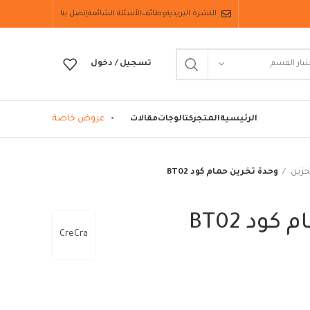
النشرة البريدية
وظائف
الأسئلة الشائعة
إتصل بنا
تيار القسم
تسجيل / دخول
عروض خاصة
الرئيسية
المتجر
كتالوجات
مقالات
خزين
وحدة تخرين حمام كود BT02
ود BT02
CreCra