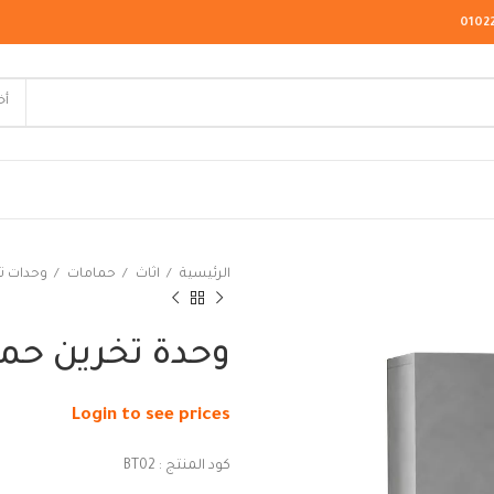
0102
أخ
لاسيك
الرئيسية
اثاث
حمامات
وحدات ت
ودرن
يو كلاسيك
وحدة تخرين حمام ك
Login to see prices
كود المنتج : BT02