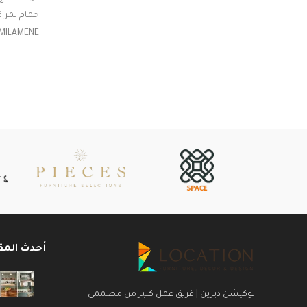
وحدة حوض حمام من خامة : MDF MILAMENE
مقاومة للمياة تشمل :
وحدة ( 2 درج ) اسفل الحوض بابعاد :
سم العمق : 17 
47سم*50سم*58سم
الالوان المتاحة : الابيض - الخشبى
أحدث المق
لوكيشن ديزين | فريق عمل كبير من مصممى