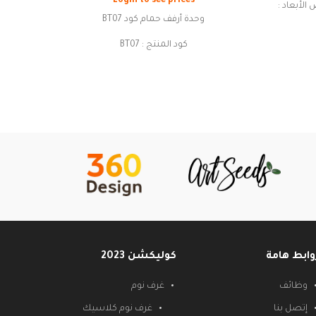
Login to see prices
أبيض الأبعاد :
وحدة أرفف حمام كود BT07
الارتفاع : 75 سم الطول : 75 سم العرض : 60
كود المنتج : BT07
وصف المنتج : وحدة أرفف جانبية للحمام
الخامة : MDF MILAMENE
الابعاد :
الطول : 150سم
العرض : 35سم
العمق : 35 سم
الارتفاع : 150سم
الالوان المتاحة : الابيض - الخشبى
وابط هامة
كوليكشن 2023
وظائف
غرف نوم
إتصل بنا
غرف نوم كلاسيك