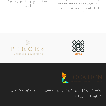
وصف المنتج : وحدة تخرين حمام 3
برف خارجى الخامة : MDF MILAMENE
أرفف
الالوان المتاحة : أبيض الأبعاد : الارتفاع
: 75 سم الطول : 75 سم العرض : 60
الخامة : MDF MILAMENE
سم العمق : 30 سم
الالوان المتاحة : أبيض
الأبعاد :
الارتفاع : 90 سم
الطول : 90 سم
العرض : 70 سم
العمق : 35 سم
لوكيشن ديزين | فريق عمل كبير من مصممى الاثاث والديكور ومهندسي
تكنولوجيا المنازل الذكية