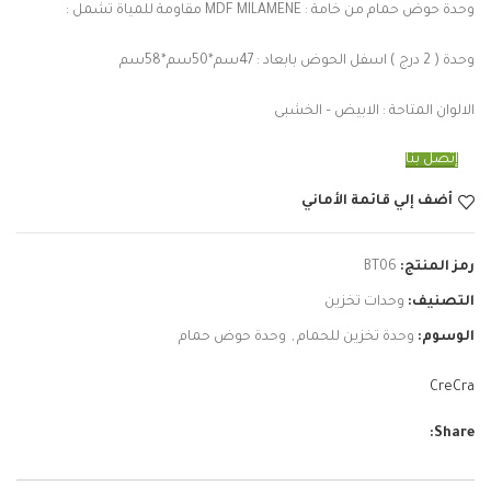
وحدة حوض حمام من خامة : MDF MILAMENE مقاومة للمياة تشمل :
وحدة ( 2 درج ) اسفل الحوض بابعاد : 47سم*50سم*58سم
الالوان المتاحة : الابيض – الخشبى
إتصل بنا
أضف إلي قائمة الأماني
رمز المنتج:
BT06
التصنيف:
وحدات تخزين
الوسوم:
وحدة تخزين للحمام
,
وحدة حوض حمام
CreCra
Share: