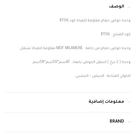
الوصف
وحدة حوض حمام مقاومة للمياة كود BT06
كود المنتج : BT06
وحدة حوض حمام من خامة : MDF MILAMENE مقاومة للمياة تشمل :
وحدة ( 2 درج ) اسفل الحوض بابعاد : 47سم*50سم*58سم
الالوان المتاحة : الابيض – الخشبى
معلومات إضافية
BRAND