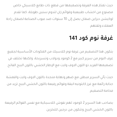
حيث تمتاز هذه الغرفة وتصميمها من قطع ذات طابع كلاسيكي خاص
مصنوع من اخشاب طبيعية وقوائم زان لتدوم سنين طويلة، كما تقدم
لوكيشن ديزاين ضمان يصل إلى 10 سنوات ضد عيوب الصناعة لضمان راحة
العملاء وثقتهم.
غرفة نوم كود 141
يتكون هذا التصميم من غرفة نوم كلاسيك من المكونات الأساسية لجميع
غرف النوم من سرير كبير مع 2 كومود ودولاب وتسريحة، ولكنها تختلف في
تصميمها الفريد ذو اللون الاوف وايت مع الإطار الخشبي باللون البيج الفاتح.
حيث يأتي السرير مبطن مع ضهر ونهاية منجدة باللون الاوف وايت واقمشة
جذابة رائعة مع غرز كابتونيه انيقة وقوائم رفيعة باللون الخشبي البيج تزيد من
فخامة التصميم.
يصاحب هذا السرير 2 كومود لهم نقوش كلاسيكية مع نفس القوائم الرفيعة
باللون الخشبي البيج وتتكون من درجين للتخزين.