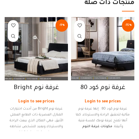
منتجات ذات صلة
-9%
-15%
غرفة نوم كود 80
غرفة نوم Bright
Login to see prices
Login to see prices
غرفة نوم كود 80 . إنها غرفة نوم
غرفة نوم Bright من أحدث اختيارات
مثالية لتحقيق الراحة والاسترخاء، كما
المنازل العصرية ذات الطابع العملي
أنها تمنح غرفة نومك لمسة فنية
الأنيق، فهي المكان الذي يبعث الراحة
وأنيقة.
مكونات غرفة النوم
والاسترخاء ويعيد للشخص نشاطه
سرير
وحيويته.
مكونات غرفة النوم
سرير