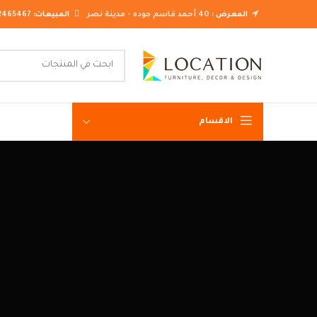
المعرض :
40 أحمد قاسم جوده - مدينة نصر
المبيعات:
2465467
الاقسام
غرف نوم ك
غرف نوم م
غرف نوم ن