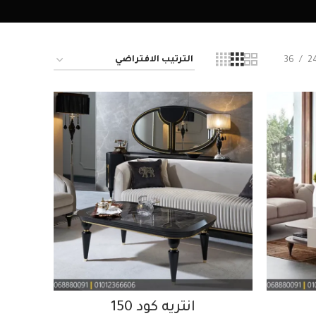
36
2
انتريه كود 150