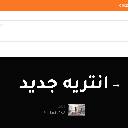
0102
أخ
لاسيك
انتريه جديد
ودرن
يو كلاسيك
اثاث
182 Products