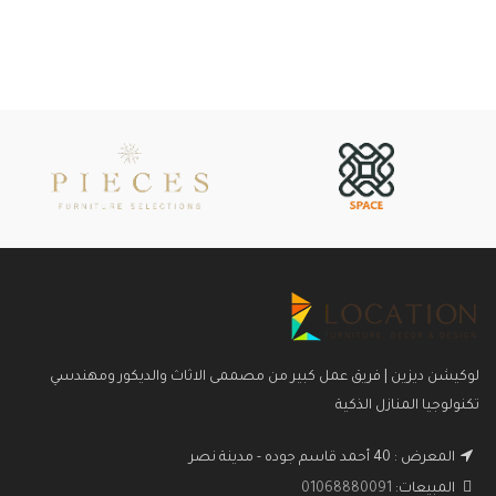
لوكيشن ديزين | فريق عمل كبير من مصممى الاثاث والديكور ومهندسي
تكنولوجيا المنازل الذكية
المعرض : 40 أحمد قاسم جوده - مدينة نصر
المبيعات:
01068880091