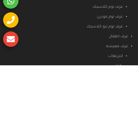
غرف نوم كلاسيك
غرف نوم مودرن
غرف نوم نيو كلاسيك
غرف اطفال
غرف معيشه
انتريهات
ركنات
دريسنج روم
غرف سفره
مطابخ
جميع الحقوق محفوظة
لوكيشن ديزين للتصميمات والديكور والاثاث
تصميم و تطوير
masteryit