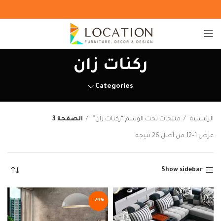
ركنات زان
Categories
الرئيسية
منتجات تحت الوسم “ركنات زان”
الصفحة 3
عرض 1–12 من أصل 26 نتيجة
Show sidebar
-29%