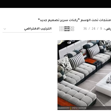
منتجات تحت الوسم “ركنات سرير تصميم جديد”
عرض
9
24
36