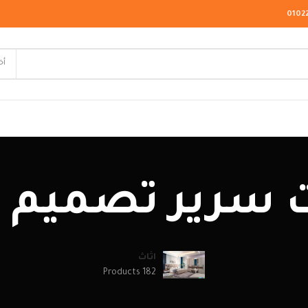
0102
أخ
لاسيك
ت سرير تصميم ج
ودرن
يو كلاسيك
اثاث
182 Products