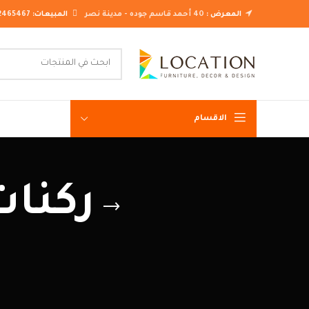
المعرض :
40 أحمد قاسم جوده - مدينة نصر
المبيعات:
2465467
الاقسام
غرف نوم ك
ركنا
غرف نوم م
غرف نوم ن