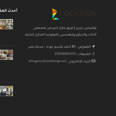
أحدث المق
لوكيشن ديزين | فريق عمل كبير من مصممى
الاثاث والديكور ومهندسي تكنولوجيا المنازل الذكية
المعرض : 40 أحمد قاسم جوده - مدينة نصر
المبيعات:
01068880091
البريد الإلكتروني:
info@locationdesign.net