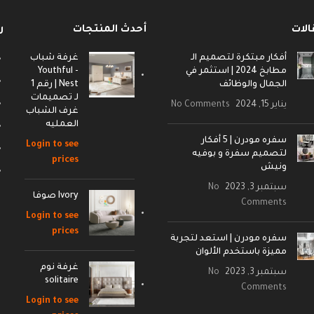
الات
أحدث المنتجات
ر
أفكار مبتكرة لتصميم الـ
غرفة شباب
مطابخ 2024 | استثمر في
- Youthful
الجمال والوظائف
Nest | رقم 1
لـ تصميمات
يناير 15, 2024
No Comments
غرف الشباب
العمليه
سفره مودرن | 5 أفكار
Login to see
لتصميم سفرة و بوفيه
prices
ونيش
سبتمبر 3, 2023
No
Ivory صوفا
Comments
Login to see
prices
سفره مودرن | استعد لتجربة
مميزة باستخدم الألوان
غرفة نوم
سبتمبر 3, 2023
No
solitaire
Comments
Login to see