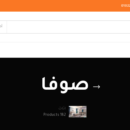
0102
أخ
لاسيك
صوفا
ودرن
يو كلاسيك
اثاث
182 Products