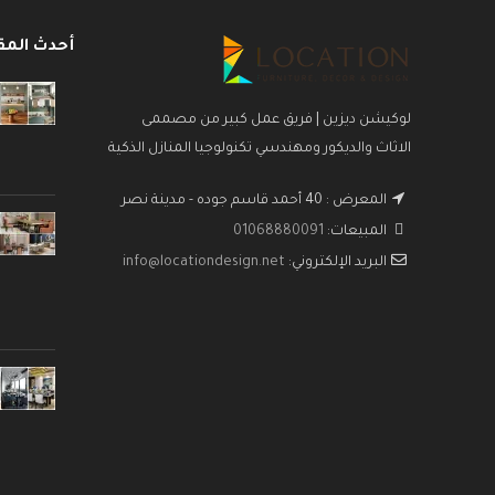
أحدث المق
لوكيشن ديزين | فريق عمل كبير من مصممى
الاثاث والديكور ومهندسي تكنولوجيا المنازل الذكية
المعرض : 40 أحمد قاسم جوده - مدينة نصر
المبيعات:
01068880091
البريد الإلكتروني:
info@locationdesign.net