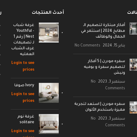
الات
أحدث المنتجات
ر
أفكار مبتكرة لتصميم الـ
غرفة شباب
مطابخ 2024 | استثمر في
- Youthful
الجمال والوظائف
Nest | رقم 1
لـ تصميمات
يناير 15, 2024
No Comments
غرف الشباب
العمليه
سفره مودرن | 5 أفكار
Login to see
لتصميم سفرة و بوفيه
prices
ونيش
سبتمبر 3, 2023
No
Ivory صوفا
Comments
Login to see
prices
سفره مودرن | استعد لتجربة
مميزة باستخدم الألوان
غرفة نوم
سبتمبر 3, 2023
No
solitaire
Comments
Login to see