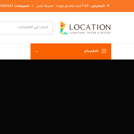
المعرض :
40 أحمد قاسم جوده - مدينة نصر
المبيعات:
2465467
الاقسام
غرف نوم ك
غرف نوم م
غرف نوم ن