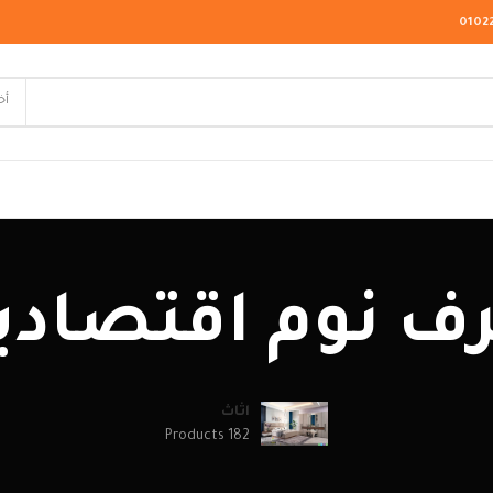
0102
أخ
لاسيك
ف نوم اقتصادي
ودرن
يو كلاسيك
اثاث
182 Products