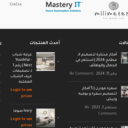
CreCra
الات
أحدث المنتجات
ر
أفكار مبتكرة لتصميم الـ
غرفة شباب
مطابخ 2024 | استثمر في
- Youthful
الجمال والوظائف
Nest | رقم 1
لـ تصميمات
يناير 15, 2024
No Comments
غرف الشباب
العمليه
سفره مودرن | 5 أفكار
Login to see
لتصميم سفرة و بوفيه
prices
ونيش
سبتمبر 3, 2023
No
Ivory صوفا
Comments
Login to see
prices