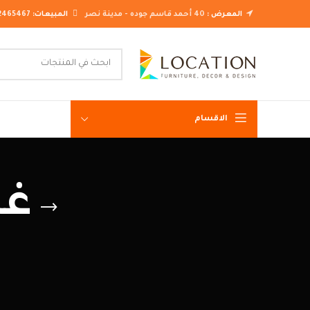
المعرض :
40 أحمد قاسم جوده - مدينة نصر
المبيعات:
2465467
الاقسام
غرف نوم ك
غر
غرف نوم م
غرف نوم ن