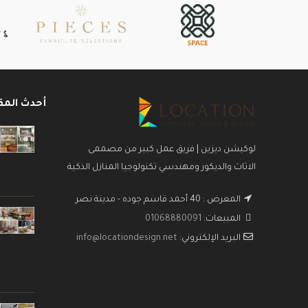
أحدث المق
لوكيشن ديزين | فريق عمل كبير من مصممى
الاثاث والديكور ومهندسي تكنولوجيا المنازل الذكية
المعرض : 40 أحمد قاسم جوده - مدينة نصر
المبيعات:
01068880091
البريد الإلكتروني:
info@locationdesign.net