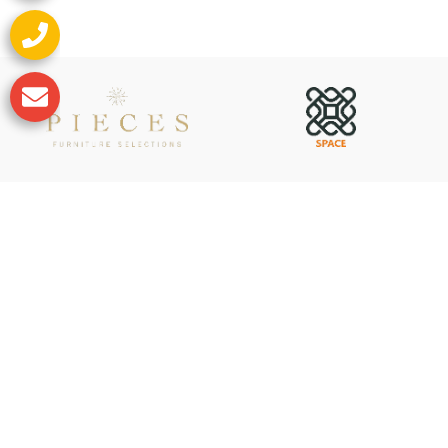
لوكيشن ديزين | فريق عمل كبير من مصممى الاثاث والديكور ومهندسي
تكنولوجيا المنازل الذكية
المعرض : 40 أحمد قاسم جوده - مدينة نصر
المبيعات:
01068880091
البريد الإلكتروني:
info@locationdesign.net