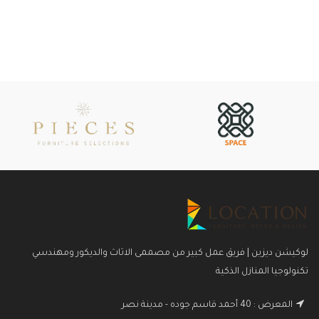
لوكيشن ديزين | فريق عمل كبير من مصممى الاثاث والديكور ومهندسي
تكنولوجيا المنازل الذكية
المعرض : 40 أحمد قاسم جوده - مدينة نصر