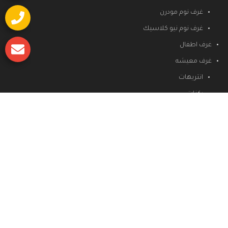
غرف نوم مودرن
غرف نوم نيو كلاسيك
غرف اطفال
غرف معيشه
انتريهات
ركنات
دريسنج روم
غرف سفره
مطابخ
جميع الحقوق محفوظة
لوكيشن ديزين للتصميمات والديكور والاثاث
تصميم و تطوير
masteryit