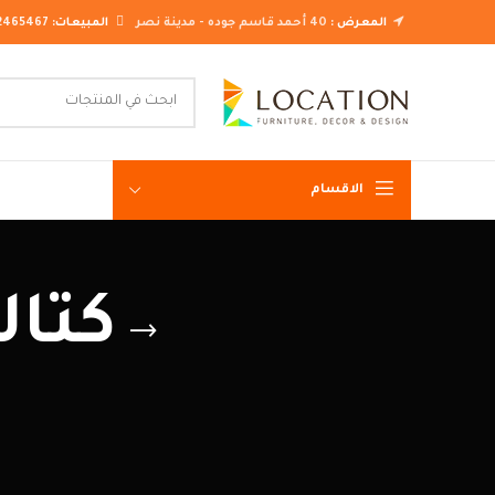
المعرض :
40 أحمد قاسم جوده - مدينة نصر
المبيعات:
2465467
الاقسام
غرف نوم ك
كتال
غرف نوم م
غرف نوم ن