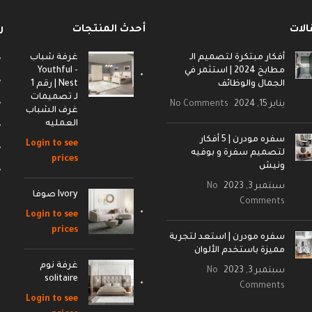
الات
أحدث المنتجات
ر
أفكار مبتكرة لتصميم الـ
غرفة شباب
مطابخ 2024 | استثمر في
- Youthful
الجمال والوظائف
Nest | رقم 1
لـ تصميمات
يناير 15, 2024
No Comments
غرف الشباب
العمليه
سفره مودرن | 5 أفكار
Login to see
لتصميم سفرة و بوفيه
prices
ونيش
سبتمبر 3, 2023
No
Ivory صوفا
Comments
Login to see
prices
سفره مودرن | استعد لتجربة
مميزة باستخدم الألوان
غرفة نوم
سبتمبر 3, 2023
No
solitaire
Comments
Login to see