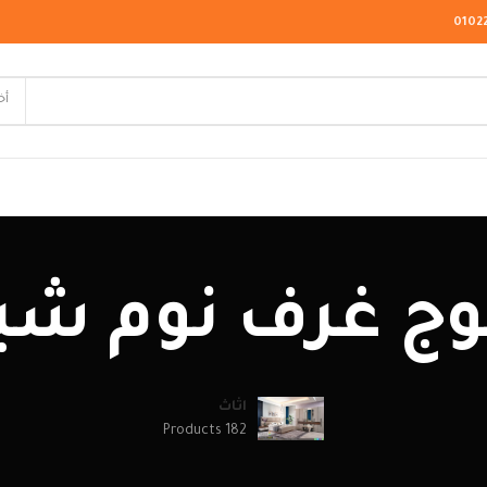
0102
أخ
لاسيك
وج غرف نوم شب
ودرن
يو كلاسيك
اثاث
182 Products