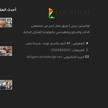
أحدث المق
لوكيشن ديزين | فريق عمل كبير من مصممى
الاثاث والديكور ومهندسي تكنولوجيا المنازل الذكية
المعرض : 40 أحمد قاسم جوده - مدينة نصر
المبيعات:
01068880091
البريد الإلكتروني:
info@locationdesign.net