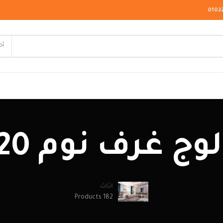
0102
أخ
لاسيك
وج غرف نوم 2020
ودرن
يو كلاسيك
اثاث
182 Products