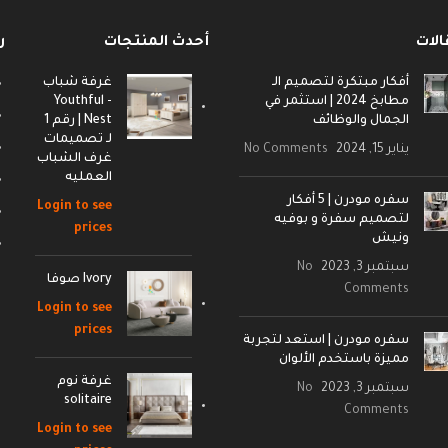
الات
أحدث المنتجات
ر
أفكار مبتكرة لتصميم الـ
غرفة شباب
مطابخ 2024 | استثمر في
- Youthful
الجمال والوظائف
Nest | رقم 1
لـ تصميمات
يناير 15, 2024
No Comments
غرف الشباب
العمليه
سفره مودرن | 5 أفكار
Login to see
لتصميم سفرة و بوفيه
prices
ونيش
سبتمبر 3, 2023
No
Ivory صوفا
Comments
Login to see
prices
سفره مودرن | استعد لتجربة
مميزة باستخدم الألوان
غرفة نوم
سبتمبر 3, 2023
No
solitaire
Comments
Login to see