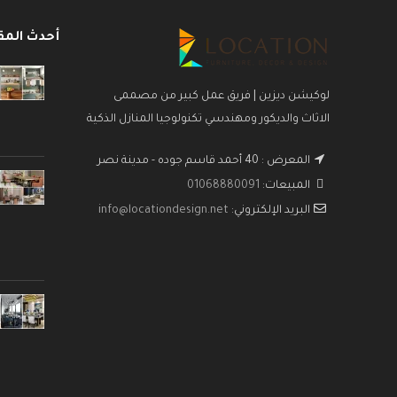
أحدث المق
لوكيشن ديزين | فريق عمل كبير من مصممى
الاثاث والديكور ومهندسي تكنولوجيا المنازل الذكية
المعرض : 40 أحمد قاسم جوده - مدينة نصر
المبيعات:
01068880091
البريد الإلكتروني:
info@locationdesign.net