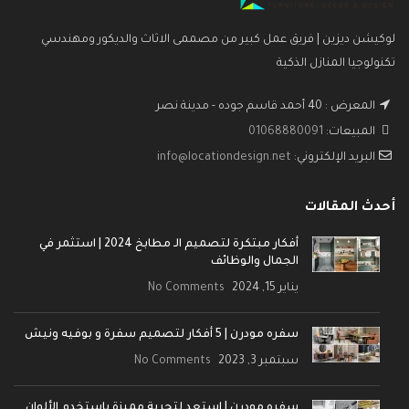
لوكيشن ديزين | فريق عمل كبير من مصممى الاثاث والديكور ومهندسي
تكنولوجيا المنازل الذكية
المعرض : 40 أحمد قاسم جوده - مدينة نصر
المبيعات:
01068880091
البريد الإلكتروني:
info@locationdesign.net
أحدث المقالات
أفكار مبتكرة لتصميم الـ مطابخ 2024 | استثمر في
الجمال والوظائف
يناير 15, 2024
No Comments
سفره مودرن | 5 أفكار لتصميم سفرة و بوفيه ونيش
سبتمبر 3, 2023
No Comments
سفره مودرن | استعد لتجربة مميزة باستخدم الألوان