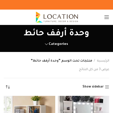
وحدة أرفف حائط
Categories
الرئيسية
منتجات تحت الوسم “وحدة أرفف حائط”
عرض ⁦3⁩ من كل النتائج
Show sidebar