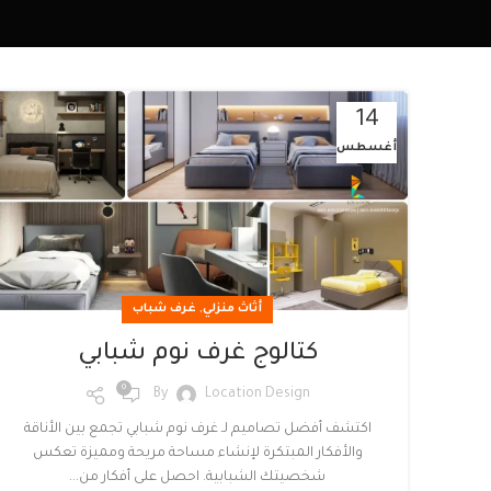
14
أغسطس
,
أثاث منزلي
غرف شباب
كتالوج غرف نوم شبابي
0
By
Location Design
اكتشف أفضل تصاميم لـ غرف نوم شبابي تجمع بين الأناقة
والأفكار المبتكرة لإنشاء مساحة مريحة ومميزة تعكس
شخصيتك الشبابية. احصل على أفكار من...