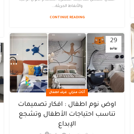
والأنماط الجريئة،...
CONTINUE READING
29
يوليو
,
أثاث منزلي
غرف اطفال
اوض نوم اطفال : افكار تصميمات
تناسب احتياجات الأطفال وتشجع
الإبداع
0