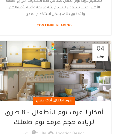
تصميم غرف نوم اطفال يعد من أهم التحديات التي يواجهها
الأهل، حيث يسعون لإنشاء بيئة مريحة وآمنة لأطفالهم.
ولتحقيق ذلك، يمكن استخدام العدي...
CONTINUE READING
04
يونيو
,
غرف اطفال
أثاث منزلي
أفكار لـ غرف نوم الأطفال – 8 طرق
لزيادة حجم غرفة نوم طفلك
0