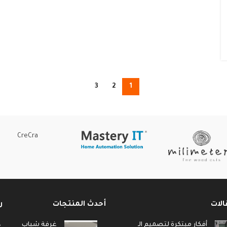
3
2
1
CreCra
الات
أحدث المنتجات
ر
أفكار مبتكرة لتصميم الـ
غرفة شباب