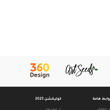
وابط هامة
كوليكشن 2023
وظائف
غرف نوم