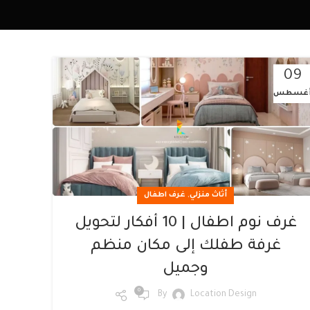
09
غسطس
,
أثاث منزلي
غرف اطفال
غرف نوم اطفال | 10 أفكار لتحويل
غرفة طفلك إلى مكان منظم
وجميل
0
By
Location Design