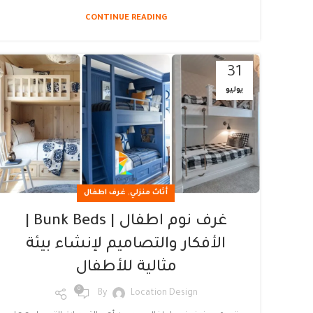
CONTINUE READING
31
يوليو
,
أثاث منزلي
غرف اطفال
غرف نوم اطفال | Bunk Beds |
الأفكار والتصاميم لإنشاء بيئة
مثالية للأطفال
0
By
Location Design