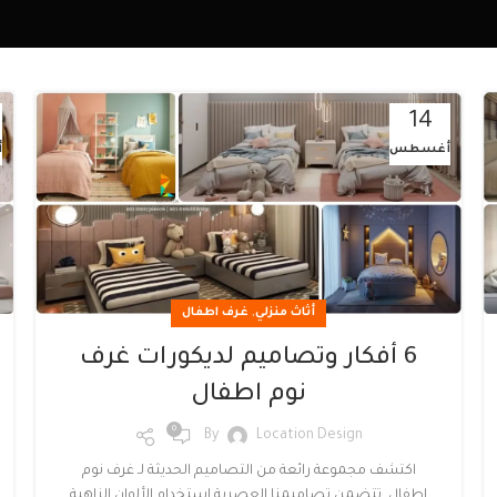
14
أغسطس
أ
,
أثاث منزلي
غرف اطفال
6 أفكار وتصاميم لديكورات غرف
نوم اطفال
0
By
Location Design
اكتشف مجموعة رائعة من التصاميم الحديثة لـ غرف نوم
اطفال. تتضمن تصاميمنا العصرية استخدام الألوان الزاهية