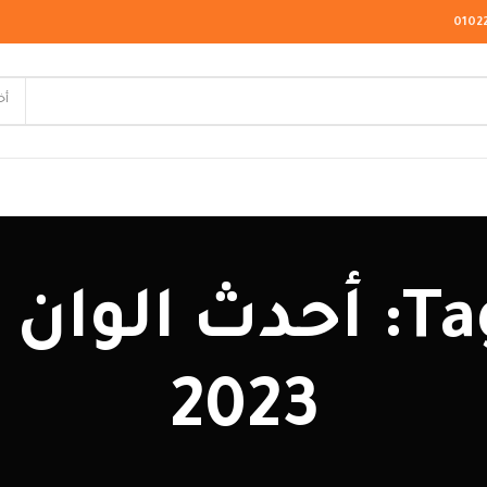
0102
أخ
لاسيك
Tag Archives: أحدث 
ودرن
يو كلاسيك
2023