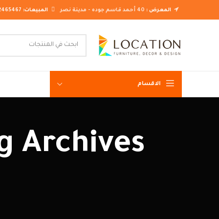
المعرض :
40 أحمد قاسم جوده - مدينة نصر
المبيعات:
2465467
الاقسام
غرف نوم ك
غرف نوم م
غرف نوم ن