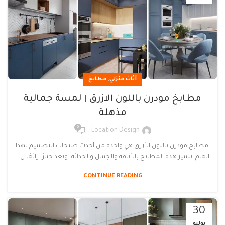
,
أثاث منزلي
مطابخ
مطابخ مودرن باللون الازرق | لمسة جمالية
مذهلة
0
Location Design
مطابخ مودرن باللون الأزرق هي واحدة من أحدث صيحات التصميم لهذا
العام. تتميز هذه المطابخ بالأناقة والجمال والحداثة، وتعد خيارًا رائعًا ل...
CONTINUE READING
30
يوليو