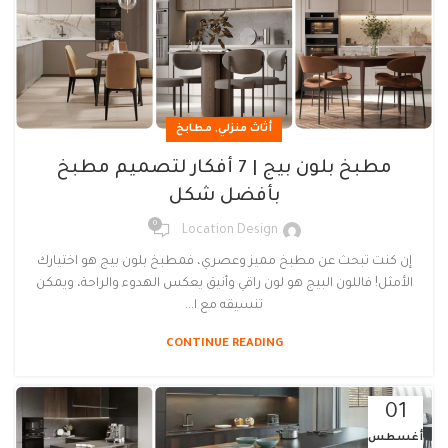
,
أثاث منزلي
مطابخ
مطبخ بلون بيج | 7 أفكار لتصميم مطبخ
بأفضل شكل
0
Location Design
إن كنت تبحث عن مطبخ مميز وعصري، فمطبخ بلون بيج هو اختيارك
الأمثل! فاللون البيج هو لون راقي وأنيق يعكس الهدوء والراحة، ويمكن
تنسيقه مع ا...
CONTINUE READING
01
أغسطس