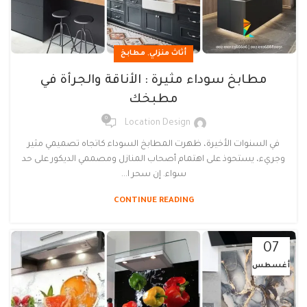
,
أثاث منزلي
مطابخ
مطابخ سوداء مثيرة : الأناقة والجرأة في
مطبخك
0
Location Design
في السنوات الأخيرة، ظهرت المطابخ السوداء كاتجاه تصميمي مثير
وجريء، يستحوذ على اهتمام أصحاب المنازل ومصممي الديكور على حد
سواء. إن سحر ا...
CONTINUE READING
07
أغسطس