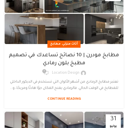
,
أثاث منزلي
مطابخ
مطابخ مودرن | 10 نصائح تساعدك في تصميم
مطبخ بلون رمادي
0
Location Design
تعتبر مطابخ الرمادي من أشهر الألوان التي تستخدم في الديكور الداخلي
للمطابخ في الوقت الحالي. فالرمادي يمنح المكان جوًا هادئًا ومريحًا، و...
CONTINUE READING
31
يوليو