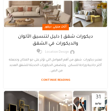
,
أثاث منزلي
ديكور
ديكورات شقق | دليل لتنسيق الألوان
والديكورات في الشقق
0
Location Design
تعتبر ديكورات شقق من أهم العوامل التي تؤثر على جو المكان وتجعله
أكثر جاذبية وراحة للسكن. وتتضمن الديكورات الحديثة للشقق العديد
من الص...
CONTINUE READING
31
يوليو