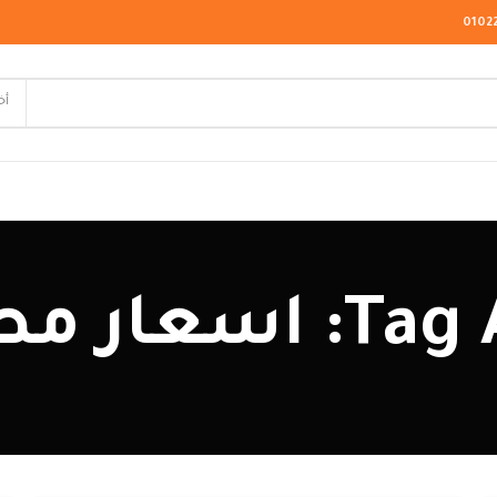
0102
أخ
لاسيك
 مطابخ hpl
ودرن
يو كلاسيك