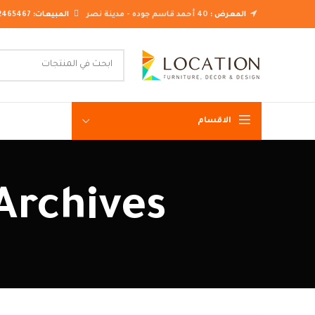
المعرض :
40 أحمد قاسم جوده - مدينة نصر
المبيعات:
2465467
الاقسام
غرف نوم ك
Tag Archives: اسعار
غرف نوم م
غرف نوم ن