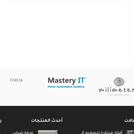
CreCra
الات
أحدث المنتجات
ر
أفكار مبتكرة لتصميم الـ
غرفة شباب