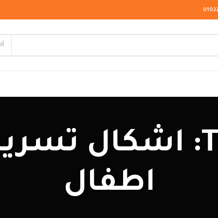
0102
أخ
لاسيك
Tag Archives: اشكال
ودرن
يو كلاسيك
اطفال