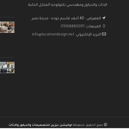
الاثاث والديكور ومهندسي تكنولوجيا المنازل الذكية
المعرض : 40 أحمد قاسم جوده - مدينة نصر
المبيعات:
01068880091
البريد الإلكتروني:
info@locationdesign.net
جميع الحقوق محفوظة
لوكيشن ديزين للتصميمات والديكور والاثاث