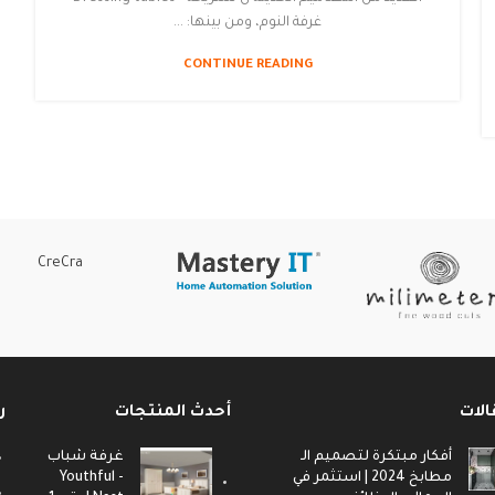
غرفة النوم، ومن بينها: ...
CONTINUE READING
CreCra
الات
أحدث المنتجات
ر
أفكار مبتكرة لتصميم الـ
غرفة شباب
مطابخ 2024 | استثمر في
- Youthful