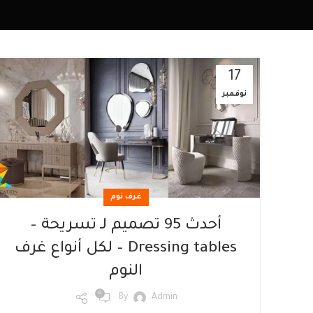
17
نوفمبر
غرف نوم
أحدث 95 تصميم لـ تسريحة –
Dressing tables – لكل أنواع غرف
النوم
0
By
Admin