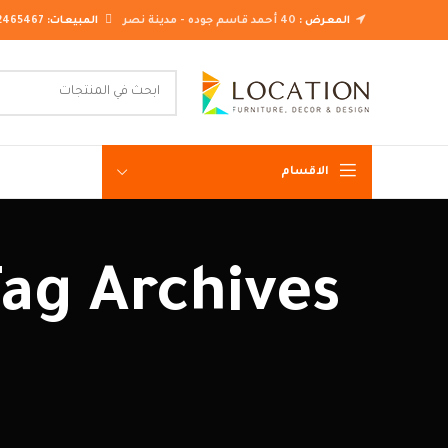
المعرض :
40 أحمد قاسم جوده - مدينة نصر
المبيعات:
2465467
الاقسام
غرف نوم ك
غرف نوم م
غرف نوم ن