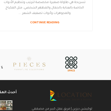
تسريحة هي طاولة صغيرة مخصصة لترتيب وتنظيم الأدوات
الخاصة بالعناية بالجمال والمظهر الشخصي، مثل المكياج
والمجوهرات وأدوات تصفيف الشعر. ...
CONTINUE READING
أحدث المق
لوكيشن ديزين | فريق عمل كبير من مصممى