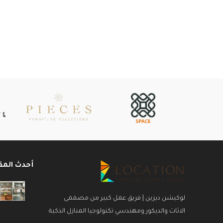
أحدث المق
لوكيشن ديزين | فريق عمل كبير من مصممى
الاثاث والديكور ومهندسي تكنولوجيا المنازل الذكية