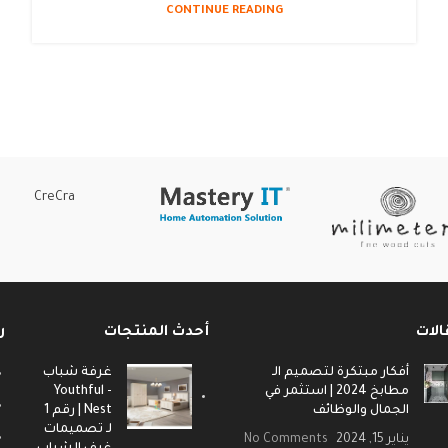
CONTINUE READING
CreCra
الات
أحدث المنتجات
ر
أفكار مبتكرة لتصميم الـ
غرفة شباب
مطابخ 2024 | استثمر في
- Youthful
الجمال والوظائف
Nest | رقم 1
لـ تصميمات
يناير 15, 2024
No Comments