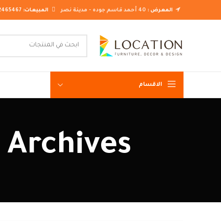
المعرض :
40 أحمد قاسم جوده - مدينة نصر
المبيعات:
2465467
الاقسام
غرف نوم ك
Tag Archives: اشكال در
غرف نوم م
غرف نوم ن