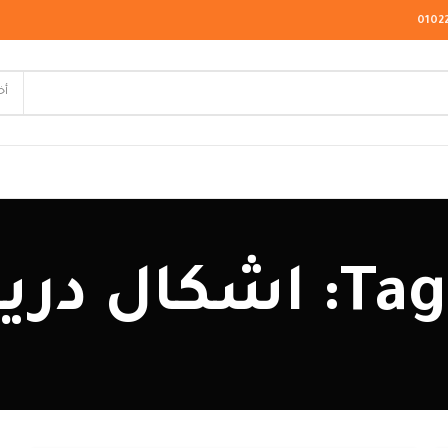
0102
أخ
لاسيك
يسنج روم
ودرن
يو كلاسيك