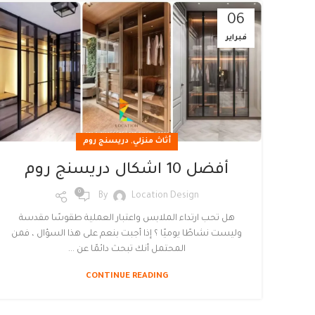
06
فبراير
,
أثاث منزلي
دريسنج روم
أفضل 10 اشكال دريسنج روم
0
By
Location Design
هل تحب ارتداء الملابس واعتبار العملية طقوسًا مقدسة
وليست نشاطًا يوميًا ؟ إذا أجبت بنعم على هذا السؤال ، فمن
المحتمل أنك تبحث دائمًا عن ...
CONTINUE READING