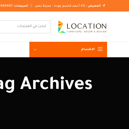
المعرض :
40 أحمد قاسم جوده - مدينة نصر
المبيعات:
2465467
الاقسام
غرف نوم ك
غرف نوم م
غرف نوم ن