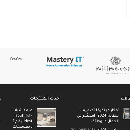
CreCra
الات
أحدث المنتجات
ر
أفكار مبتكرة لتصميم الـ
غرفة شباب
مطابخ 2024 | استثمر في
- Youthful
الجمال والوظائف
Nest | رقم 1
لـ تصميمات
يناير 15, 2024
No Comments