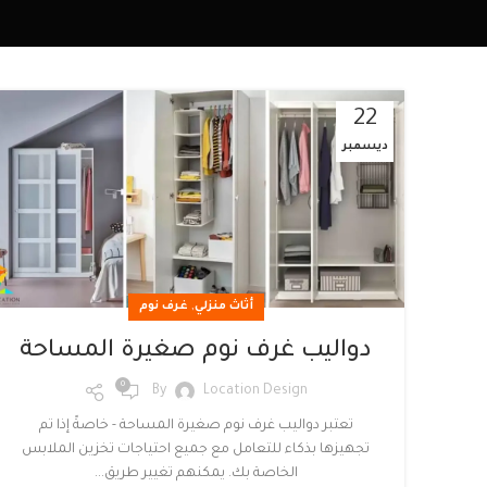
22
ديسمبر
,
أثاث منزلي
غرف نوم
دواليب غرف نوم صغيرة المساحة
0
By
Location Design
تعتبر دواليب غرف نوم صغيرة المساحة - خاصةً إذا تم
تجهيزها بذكاء للتعامل مع جميع احتياجات تخزين الملابس
الخاصة بك. يمكنهم تغيير طريق...