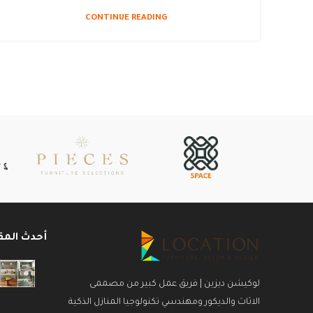
CONTINUE READING
أحدث المق
لوكيشن ديزين | فريق عمل كبير من مصممى
الاثاث والديكور ومهندسي تكنولوجيا المنازل الذكية