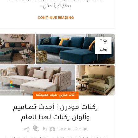
يحقق توازنًا مثالي...
CONTINUE READING
19
يوليو
,
أثاث منزلي
غرف معيشه
ركنات مودرن | أحدث تصاميم
وألوان ركنات لهذا العام
0
By
Location Design