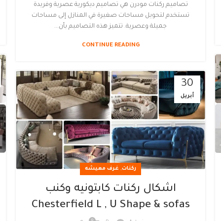
تصاميم ركنات مودرن هي تصاميم ديكورية عصرية وفريدة
تستخدم لتحويل مساحات صغيرة في المنازل إلى مساحات
جميلة وعصرية. تتميز هذه التصاميم بأن...
CONTINUE READING
30
أبريل
,
ركنات
غرف معيشه
اشكال ركنات كابتونيه وكنب
Chesterfield L , U Shape & sofas
0