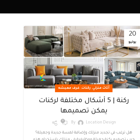
20
يوليو
,
,
أثاث منزلي
ركنات
غرف معيشه
ركنة | 5 أشكال مختلفة لركنات
يمكن تصميمها
0
By
Location Design
هل ترغب في تجديد منزلك وإضافة لمسة جديدة وجميلة؟
جرب تصميم ركنة جميلة ووظيفية في منزلك باستخدام هذه