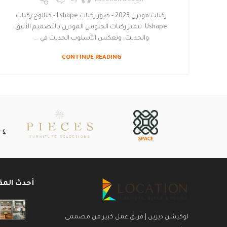
By
Location Design
ركنات مودرن 2023 - صور ركنات Lshape - كتالوج ركنات
Ushape تتميز ركنات الجلوس المودرن بالتصميم الأنيق
والحديث، وتعكس الأسلوب الحديث في ...
CONTINUE READING
أحدث المق
لوكيشن ديزين | فريق عمل كبير من مصممى