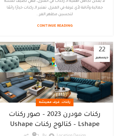
لا يمكن تجاهل أهمية الـ ركنات في المنزل، فهي تضيف لمسة
جمالية وأناقة لأي غرفة في المنزل. تعتبر الـ ركنات خيارًا رائعًا
لتحسين مظهر الغر...
CONTINUE READING
22
ديسمبر
,
ركنات
غرف معيشه
ركنات مودرن 2023 – صور ركنات
Lshape – كتالوج ركنات Ushape
0