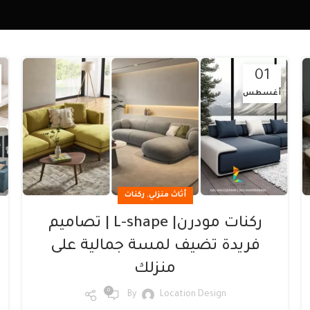
01
أغسطس
,
أثاث منزلي
ركنات
ركنات مودرن| L-shape | تصاميم
فريدة تضيف لمسة جمالية على
منزلك
0
By
Location Design