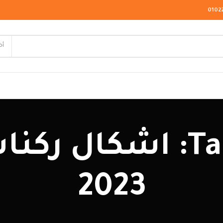
0102
أخ
لاسيك
Tag Archives: اشكا
ودرن
يو كلاسيك
2023