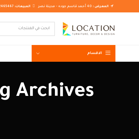
المعرض :
40 أحمد قاسم جوده - مدينة نصر
المبيعات:
2465467
الاقسام
غرف نوم ك
غرف نوم م
غرف نوم ن