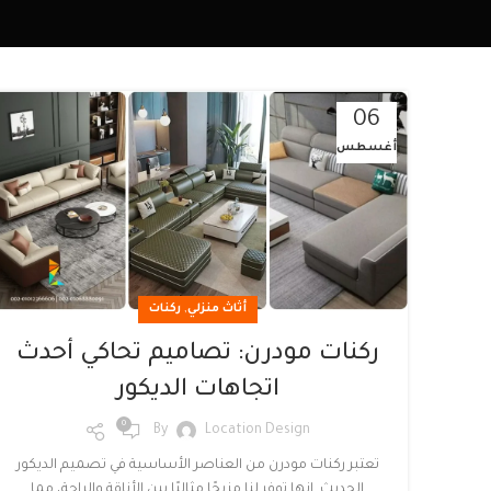
06
أغسطس
,
أثاث منزلي
ركنات
ركنات مودرن: تصاميم تحاكي أحدث
اتجاهات الديكور
0
By
Location Design
تعتبر ركنات مودرن من العناصر الأساسية في تصميم الديكور
الحديث. إنها توفر لنا مزيجًا مثاليًا بين الأناقة والراحة، مما