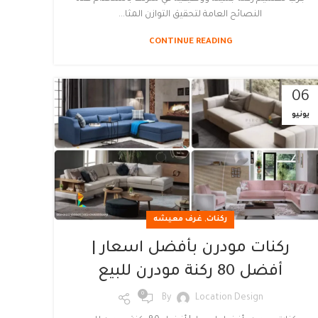
النصائح العامة لتحقيق التوازن المثا...
CONTINUE READING
06
يونيو
,
ركنات
غرف معيشه
ركنات مودرن بأفضل اسعار |
أفضل 80 ركنة مودرن للبيع
0
By
Location Design