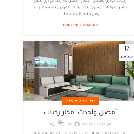
ركنات مودرن بأفضل اسعار | أفضل 80 ركنة مودرن للبيع
مميزات ركنات مودرن : تتميز ركنات المودرن بعدة مميزات،
ومن بينها: التصميم ا...
CONTINUE READING
17
سبتمبر
,
غرف معيشه
ركنات
أفضل وأحدث افكار ركنات
0
By
Location Design
تعد تصميمات الركنات على شكل حرف L لغرفة المعيشة