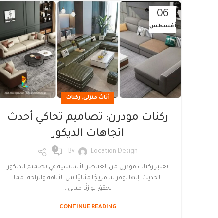
06
أغسطس
,
أثاث منزلي
ركنات
ركنات مودرن: تصاميم تحاكي أحدث
اتجاهات الديكور
0
By
Location Design
تعتبر ركنات مودرن من العناصر الأساسية في تصميم الديكور
الحديث. إنها توفر لنا مزيجًا مثاليًا بين الأناقة والراحة، مما
يحقق توازنًا مثالي...
CONTINUE READING