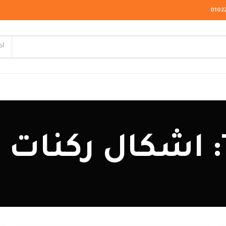
0102
أخ
لاسيك
ودرن
يو كلاسيك