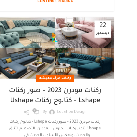
CONTINUE READING
22
ديسمبر
,
ركنات
غرف معيشه
ركنات مودرن 2023 – صور ركنات
Lshape – كتالوج ركنات Ushape
0
By
Location Design
ركنات مودرن 2023 - صور ركنات Lshape - كتالوج ركنات
Ushape تتميز ركنات الجلوس المودرن بالتصميم الأنيق
والحديث، وتعكس الأسلوب الحديث في ...