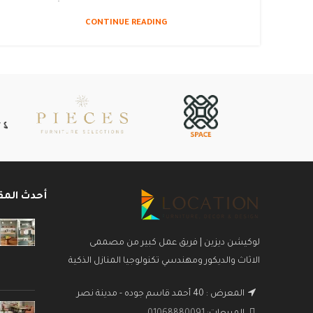
CONTINUE READING
أحدث المق
لوكيشن ديزين | فريق عمل كبير من مصممى
الاثاث والديكور ومهندسي تكنولوجيا المنازل الذكية
المعرض : 40 أحمد قاسم جوده - مدينة نصر