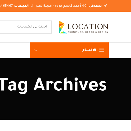
المعرض :
40 أحمد قاسم جوده - مدينة نصر
المبيعات:
2465467
الاقسام
غرف نوم ك
Tag Archives: اشكال ركنات مودرن حرف l
غرف نوم م
غرف نوم ن