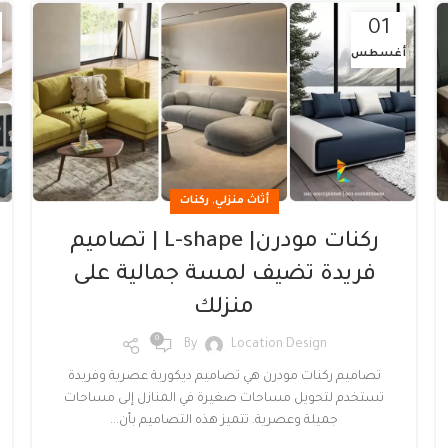
01
أغسطس
,
أثاث منزلي
ركنات
ركنات مودرن| L-shape | تصاميم
فريدة تضيف لمسة جمالية على
منزلك
0
By
Location Design
تصاميم ركنات مودرن هي تصاميم ديكورية عصرية وفريدة
تستخدم لتحويل مساحات صغيرة في المنازل إلى مساحات
جميلة وعصرية. تتميز هذه التصاميم بأن...