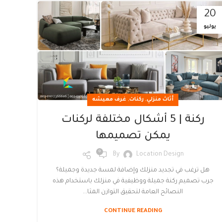
20
يوليو
,
,
أثاث منزلي
ركنات
غرف معيشه
ركنة | 5 أشكال مختلفة لركنات
يمكن تصميمها
0
By
Location Design
هل ترغب في تجديد منزلك وإضافة لمسة جديدة وجميلة؟
جرب تصميم ركنة جميلة ووظيفية في منزلك باستخدام هذه
النصائح العامة لتحقيق التوازن المثا...
CONTINUE READING