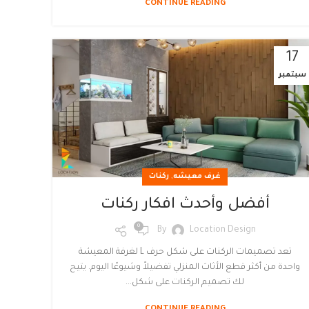
CONTINUE READING
17
سبتمبر
,
غرف معيشه
ركنات
أفضل وأحدث افكار ركنات
0
By
Location Design
تعد تصميمات الركنات على شكل حرف L لغرفة المعيشة
واحدة من أكثر قطع الأثاث المنزلي تفضيلاً وشيوعًا اليوم. يتيح
لك تصميم الركنات على شكل...