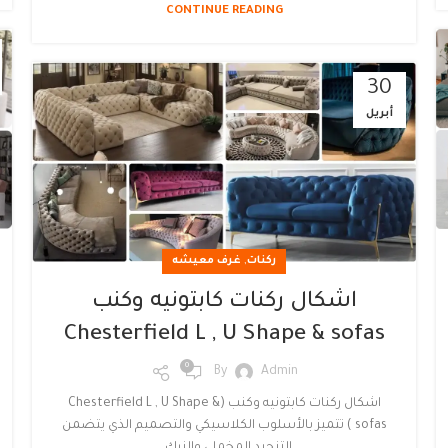
CONTINUE READING
30
أبريل
,
ركنات
غرف معيشه
اشكال ركنات كابتونيه وكنب
Chesterfield L , U Shape & sofas
0
By
Admin
اشكال ركنات كابتونيه وكنب (Chesterfield L , U Shape &
sofas ) تتميز بالأسلوب الكلاسيكي والتصميم الذي يتضمن
التنجيد المخملي والزرك...