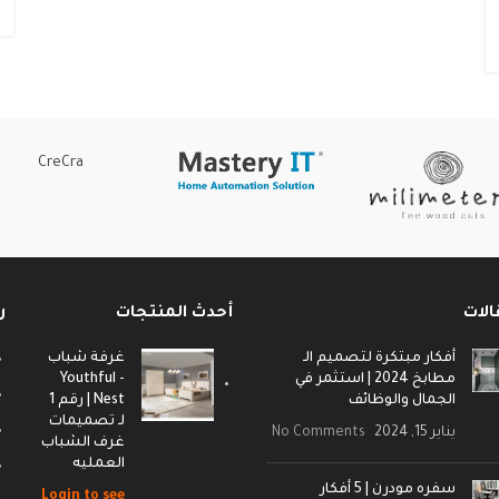
CreCra
الات
أحدث المنتجات
ر
أفكار مبتكرة لتصميم الـ
غرفة شباب
مطابخ 2024 | استثمر في
- Youthful
الجمال والوظائف
Nest | رقم 1
لـ تصميمات
يناير 15, 2024
No Comments
غرف الشباب
العمليه
سفره مودرن | 5 أفكار
Login to see