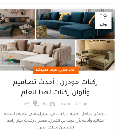
19
يوليو
,
أثاث منزلي
غرف معيشه
ركنات مودرن | أحدث تصاميم
وألوان ركنات لهذا العام
0
By
Location Design
لا يمكن تجاهل أهمية الـ ركنات في المنزل، فهي تضيف لمسة
جمالية وأناقة لأي غرفة في المنزل. تعتبر الـ ركنات خيارًا رائعًا
لتحسين مظهر الغر...