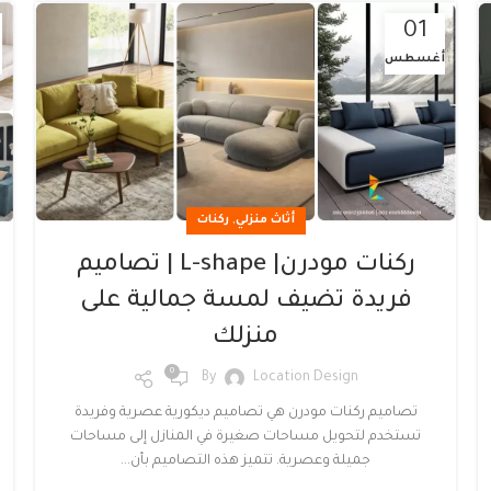
01
أغسطس
,
أثاث منزلي
ركنات
ركنات مودرن| L-shape | تصاميم
فريدة تضيف لمسة جمالية على
منزلك
0
By
Location Design
تصاميم ركنات مودرن هي تصاميم ديكورية عصرية وفريدة
تستخدم لتحويل مساحات صغيرة في المنازل إلى مساحات
جميلة وعصرية. تتميز هذه التصاميم بأن...