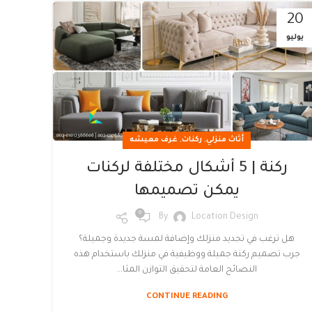
20
يوليو
,
,
أثاث منزلي
ركنات
غرف معيشه
ركنة | 5 أشكال مختلفة لركنات
يمكن تصميمها
0
By
Location Design
هل ترغب في تجديد منزلك وإضافة لمسة جديدة وجميلة؟
جرب تصميم ركنة جميلة ووظيفية في منزلك باستخدام هذه
النصائح العامة لتحقيق التوازن المثا...
CONTINUE READING