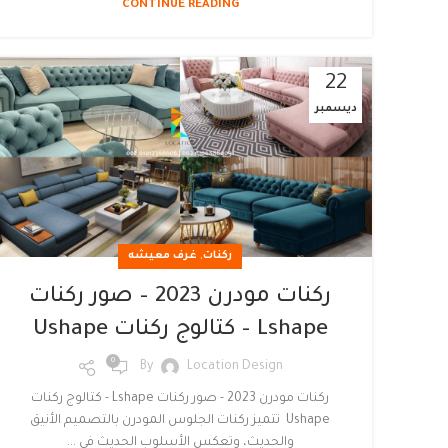
CONTINUE READING
22
ديسمبر
,
ركنات
غرف معيشه
ركنات مودرن 2023 – صور ركنات
Lshape – كتالوج ركنات Ushape
0
By
Location Design
ركنات مودرن 2023 - صور ركنات Lshape - كتالوج ركنات
Ushape تتميز ركنات الجلوس المودرن بالتصميم الأنيق
والحديث، وتعكس الأسلوب الحديث في ...