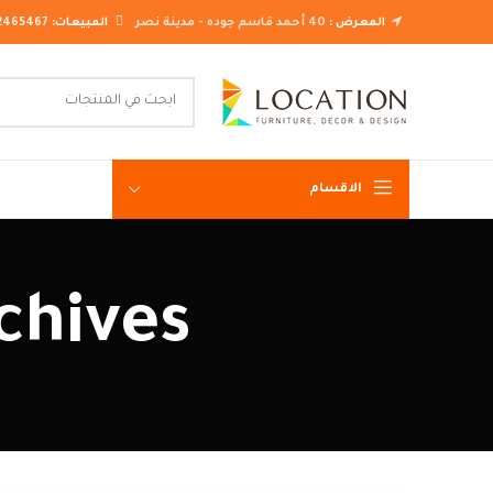
المعرض :
40 أحمد قاسم جوده - مدينة نصر
المبيعات:
2465467
الاقسام
غرف نوم ك
Tag Archives
غرف نوم م
غرف نوم ن