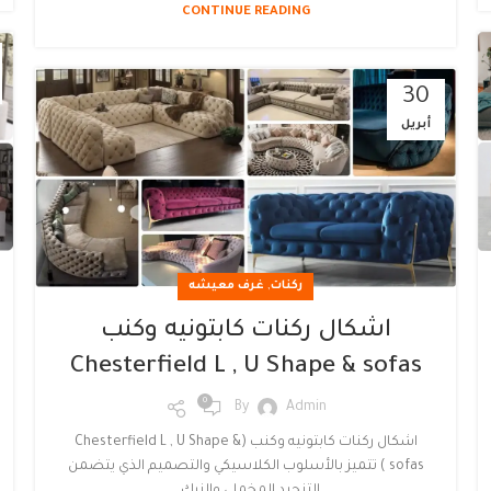
CONTINUE READING
30
أبريل
,
ركنات
غرف معيشه
اشكال ركنات كابتونيه وكنب
Chesterfield L , U Shape & sofas
0
By
Admin
اشكال ركنات كابتونيه وكنب (Chesterfield L , U Shape &
sofas ) تتميز بالأسلوب الكلاسيكي والتصميم الذي يتضمن
التنجيد المخملي والزرك...