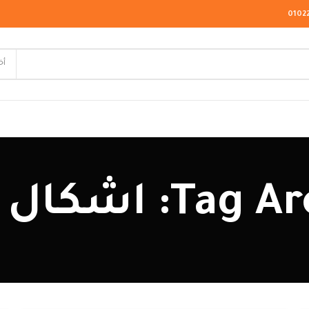
0102
أخ
لاسيك
: اشكال ركنات
ودرن
يو كلاسيك