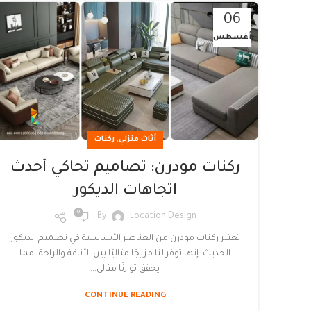
06
أغسطس
,
أثاث منزلي
ركنات
ركنات مودرن: تصاميم تحاكي أحدث
اتجاهات الديكور
0
By
Location Design
تعتبر ركنات مودرن من العناصر الأساسية في تصميم الديكور
الحديث. إنها توفر لنا مزيجًا مثاليًا بين الأناقة والراحة، مما
يحقق توازنًا مثالي...
CONTINUE READING