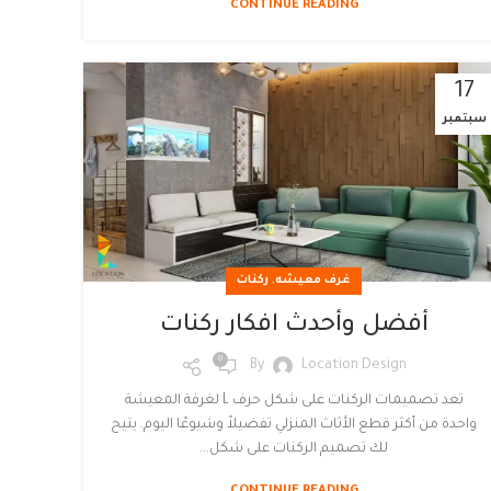
CONTINUE READING
17
سبتمبر
,
غرف معيشه
ركنات
أفضل وأحدث افكار ركنات
0
By
Location Design
تعد تصميمات الركنات على شكل حرف L لغرفة المعيشة
واحدة من أكثر قطع الأثاث المنزلي تفضيلاً وشيوعًا اليوم. يتيح
لك تصميم الركنات على شكل...