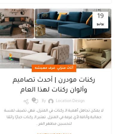
19
يوليو
,
أثاث منزلي
غرف معيشه
ركنات مودرن | أحدث تصاميم
وألوان ركنات لهذا العام
0
By
Location Design
لا يمكن تجاهل أهمية الـ ركنات في المنزل، فهي تضيف لمسة
جمالية وأناقة لأي غرفة في المنزل. تعتبر الـ ركنات خيارًا رائعًا
لتحسين مظهر الغر...