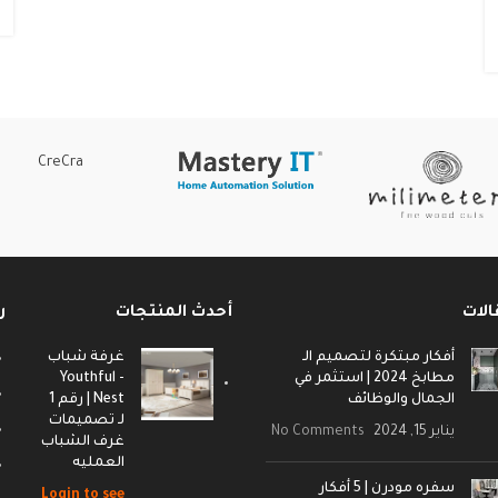
CreCra
الات
أحدث المنتجات
ر
أفكار مبتكرة لتصميم الـ
غرفة شباب
مطابخ 2024 | استثمر في
- Youthful
الجمال والوظائف
Nest | رقم 1
لـ تصميمات
يناير 15, 2024
No Comments
غرف الشباب
العمليه
سفره مودرن | 5 أفكار
Login to see