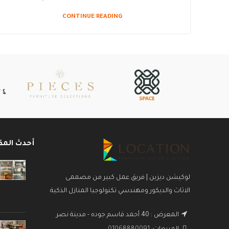
CONTINUE READING
أحدث المق
لوكيشن ديزين | فريق عمل كبير من مصممى
الاثاث والديكور ومهندسي تكنولوجيا المنازل الذكية
المعرض : 40 أحمد قاسم جوده - مدينة نصر