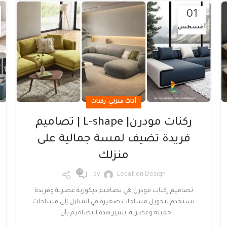
01
أغسطس
,
أثاث منزلي
ركنات
ركنات مودرن| L-shape | تصاميم
فريدة تضيف لمسة جمالية على
منزلك
0
By
Location Design
تصاميم ركنات مودرن هي تصاميم ديكورية عصرية وفريدة
تستخدم لتحويل مساحات صغيرة في المنازل إلى مساحات
جميلة وعصرية. تتميز هذه التصاميم بأن...