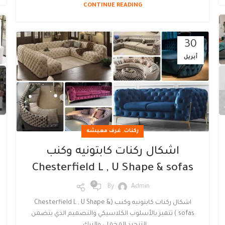
CONTINUE READING
30
أبريل
,
ركنات
غرف معيشه
اشكال ركنات كابتونيه وكنب
Chesterfield L , U Shape & sofas
0
By
Admin
اشكال ركنات كابتونيه وكنب (Chesterfield L , U Shape &
sofas ) تتميز بالأسلوب الكلاسيكي والتصميم الذي يتضمن
التنجيد المخملي والزرك...