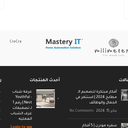
CreCra
الات
أحدث المنتجات
ر
أفكار مبتكرة لتصميم الـ
غرفة شباب
مطابخ 2024 | استثمر في
- Youthful
الجمال والوظائف
Nest | رقم 1
لـ تصميمات
يناير 15, 2024
No Comments
غرف الشباب
العمليه
سفره مودرن | 5 أفكار
Login to see