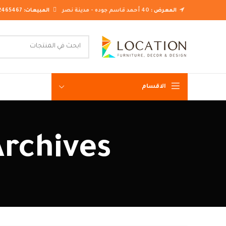
المعرض :
40 أحمد قاسم جوده - مدينة نصر
المبيعات:
2465467
الاقسام
غرف نوم ك
Tag Archives: اشك
غرف نوم م
غرف نوم ن