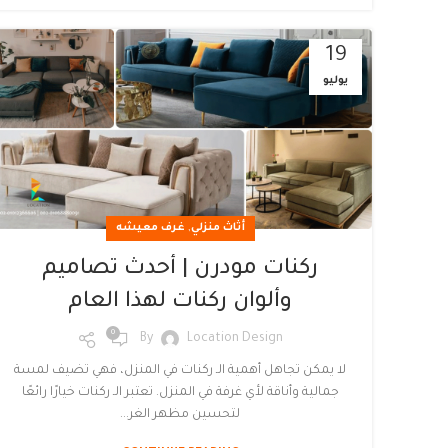
19
يوليو
,
أثاث منزلي
غرف معيشه
ركنات مودرن | أحدث تصاميم
وألوان ركنات لهذا العام
0
By
Location Design
لا يمكن تجاهل أهمية الـ ركنات في المنزل، فهي تضيف لمسة
جمالية وأناقة لأي غرفة في المنزل. تعتبر الـ ركنات خيارًا رائعًا
لتحسين مظهر الغر...