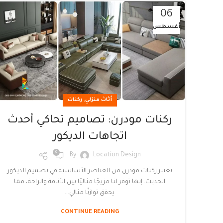
06
أغسطس
,
أثاث منزلي
ركنات
ركنات مودرن: تصاميم تحاكي أحدث
اتجاهات الديكور
0
By
Location Design
تعتبر ركنات مودرن من العناصر الأساسية في تصميم الديكور
الحديث. إنها توفر لنا مزيجًا مثاليًا بين الأناقة والراحة، مما
يحقق توازنًا مثالي...
CONTINUE READING