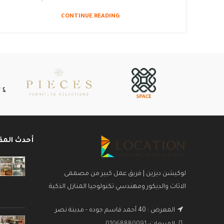
CONTINUE READING
أحدث المق
لوكيشن ديزين | فريق عمل كبير من مصممى
الاثاث والديكور ومهندسي تكنولوجيا المنازل الذكية
المعرض : 40 أحمد قاسم جوده - مدينة نصر