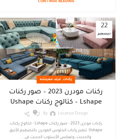
CONTINUE READING
22
ديسمبر
,
ركنات
غرف معيشه
ركنات مودرن 2023 – صور ركنات
Lshape – كتالوج ركنات Ushape
0
By
Location Design
ركنات مودرن 2023 - صور ركنات Lshape - كتالوج ركنات
Ushape تتميز ركنات الجلوس المودرن بالتصميم الأنيق
والحديث، وتعكس الأسلوب الحديث في ...