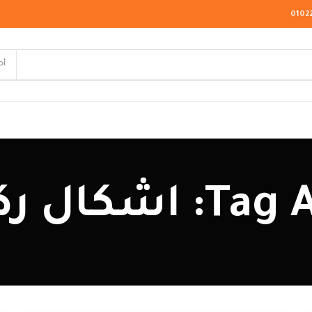
0102
أخ
لاسيك
ال ركن 2023
ودرن
يو كلاسيك