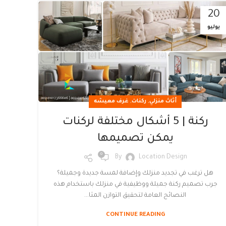
20
يوليو
,
,
أثاث منزلي
ركنات
غرف معيشه
ركنة | 5 أشكال مختلفة لركنات
يمكن تصميمها
0
By
Location Design
هل ترغب في تجديد منزلك وإضافة لمسة جديدة وجميلة؟
جرب تصميم ركنة جميلة ووظيفية في منزلك باستخدام هذه
النصائح العامة لتحقيق التوازن المثا...
CONTINUE READING