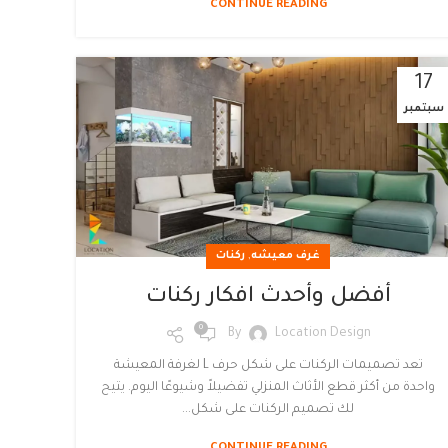
CONTINUE READING
17
سبتمبر
,
غرف معيشه
ركنات
أفضل وأحدث افكار ركنات
0
By
Location Design
تعد تصميمات الركنات على شكل حرف L لغرفة المعيشة
واحدة من أكثر قطع الأثاث المنزلي تفضيلاً وشيوعًا اليوم. يتيح
لك تصميم الركنات على شكل...