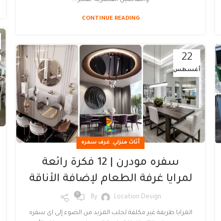
CONTINUE READING
أ
22
أغسطس
,
أثاث منزلي
غرف سفره
سفره مودرن | 12 فكرة رائعة
لمرايا غرفة الطعام لإضافة الأناقة
0
By
Location Design
المرايا طريقة غير مكلفة لجلب المزيد من الضوء إلى اى سفره