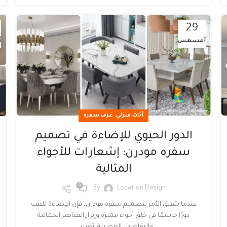
29
أغسطس
أ
,
أثاث منزلي
غرف سفره
الدور الحيوي للإضاءة في تصميم
سفره مودرن: إشعارات للأجواء
المثالية
0
By
Location Design
عندما يتعلق الأمر بتصميم سفره مودرن، فإن الإضاءة تلعب
دورًا حاسمًا في خلق أجواء مميزة وإبراز العناصر الجمالية
والتفاصيل العصرية. تعتبر ...