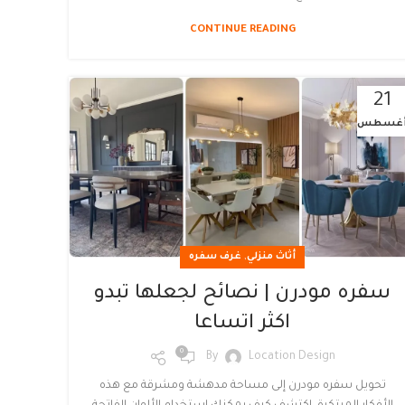
CONTINUE READING
21
غسطس
,
أثاث منزلي
غرف سفره
سفره مودرن | نصائح لجعلها تبدو
اكثر اتساعا
0
By
Location Design
تحويل سفره مودرن إلى مساحة مدهشة ومشرقة مع هذه