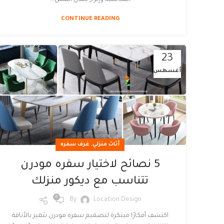
CONTINUE READING
23
أغسطس
,
أثاث منزلي
غرف سفره
5 نصائح لاختيار سفره مودرن
تتناسب مع ديكور منزلك
0
By
Location Design
اكتشف أفكارًا مبتكرة لتصميم سفره مودرن تتميز بالأناقة