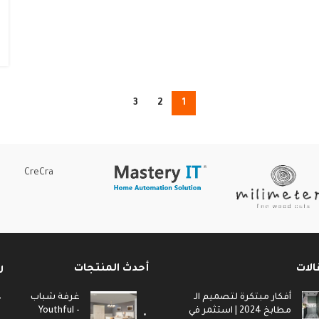
3
2
1
CreCra
الات
أحدث المنتجات
ر
أفكار مبتكرة لتصميم الـ
غرفة شباب
مطابخ 2024 | استثمر في
- Youthful