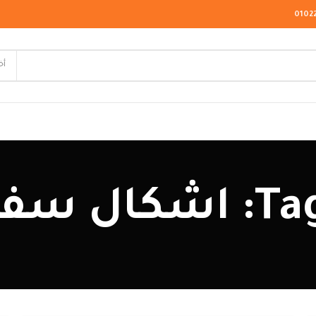
0102
أخ
لاسيك
 صغيرة
ودرن
يو كلاسيك