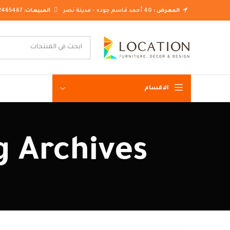
المعرض :
40 أحمد قاسم جوده - مدينة نصر
المبيعات:
2465467
الاقسام
غرف نوم ك
Tag Archives: اشكال سفرة
غرف نوم م
غرف نوم ن