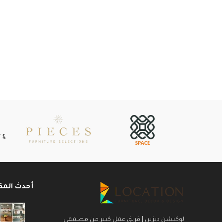
أحدث المق
لوكيشن ديزين | فريق عمل كبير من مصممى