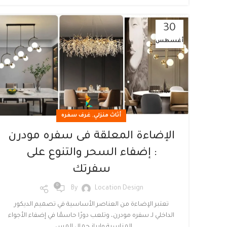
30
أغسطس
,
أثاث منزلي
غرف سفره
الإضاءة المعلقة فى سفره مودرن
: إضفاء السحر والتنوع على
سفرتك
0
By
Location Design
تعتبر الإضاءة من العناصر الأساسية في تصميم الديكور
الداخلي لـ سفره مودرن، وتلعب دورًا حاسمًا في إضفاء الأجواء
المناسبة وإبراز جمال المس...