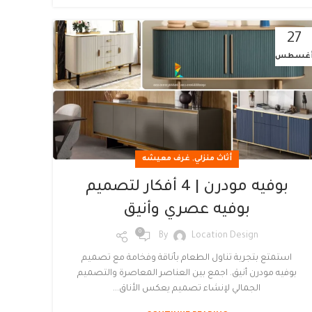
27
غسطس
,
أثاث منزلي
غرف معيشه
بوفيه مودرن | 4 أفكار لتصميم
بوفيه عصري وأنيق
0
By
Location Design
استمتع بتجربة تناول الطعام بأناقة وفخامة مع تصميم
بوفيه مودرن أنيق. اجمع بين العناصر المعاصرة والتصميم
الجمالي لإنشاء تصميم يعكس الأناق...