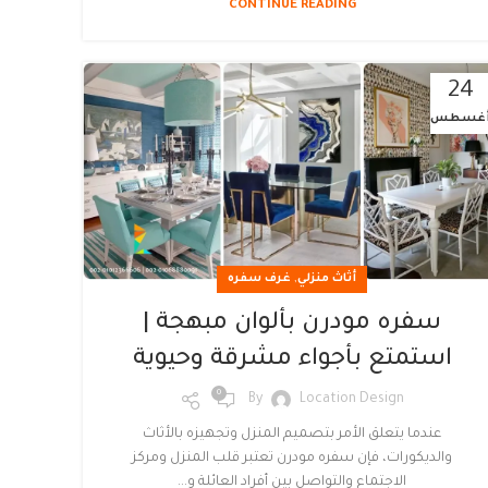
CONTINUE READING
24
غسطس
,
أثاث منزلي
غرف سفره
سفره مودرن بألوان مبهجة |
استمتع بأجواء مشرقة وحيوية
0
By
Location Design
عندما يتعلق الأمر بتصميم المنزل وتجهيزه بالأثاث
والديكورات، فإن سفره مودرن تعتبر قلب المنزل ومركز
الاجتماع والتواصل بين أفراد العائلة و...