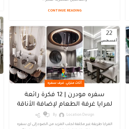
CONTINUE READING
أ
22
أغسطس
,
أثاث منزلي
غرف سفره
سفره مودرن | 12 فكرة رائعة
لمرايا غرفة الطعام لإضافة الأناقة
0
By
Location Design
المرايا طريقة غير مكلفة لجلب المزيد من الضوء إلى اى سفره