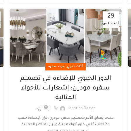
29
أغسطس
أ
,
أثاث منزلي
غرف سفره
الدور الحيوي للإضاءة في تصميم
سفره مودرن: إشعارات للأجواء
المثالية
0
By
Location Design
عندما يتعلق الأمر بتصميم سفره مودرن، فإن الإضاءة تلعب
دورًا حاسمًا في خلق أجواء مميزة وإبراز العناصر الجمالية
والتفاصيل العصرية. تعتبر ...