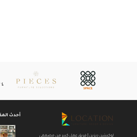
أحدث المق
لوكيشن ديزين | فريق عمل كبير من مصممى