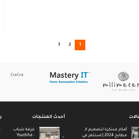
3
2
1
CreCra
الات
أحدث المنتجات
ر
أفكار مبتكرة لتصميم الـ
غرفة شباب
مطابخ 2024 | استثمر في
- Youthful