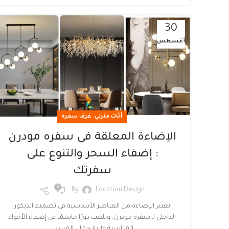
30
أغسطس
,
أثاث منزلي
غرف سفره
الإضاءة المعلقة فى سفره مودرن
: إضفاء السحر والتنوع على
سفرتك
0
By
Location Design
تعتبر الإضاءة من العناصر الأساسية في تصميم الديكور
الداخلي لـ سفره مودرن، وتلعب دورًا حاسمًا في إضفاء الأجواء
المناسبة وإبراز جمال المس...