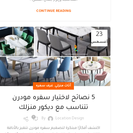
CONTINUE READING
23
أغسطس
,
أثاث منزلي
غرف سفره
5 نصائح لاختيار سفره مودرن
تتناسب مع ديكور منزلك
0
By
Location Design
اكتشف أفكارًا مبتكرة لتصميم سفره مودرن تتميز بالأناقة