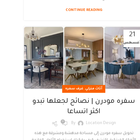
CONTINUE READING
21
غسطس
,
أثاث منزلي
غرف سفره
سفره مودرن | نصائح لجعلها تبدو
اكثر اتساعا
0
By
Location Design
تحويل سفره مودرن إلى مساحة مدهشة ومشرقة مع هذه