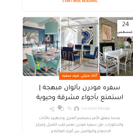
CONTINUE READING
24
غسطس
,
أثاث منزلي
غرف سفره
سفره مودرن بألوان مبهجة |
استمتع بأجواء مشرقة وحيوية
0
By
Location Design
عندما يتعلق الأمر بتصميم المنزل وتجهيزه بالأثاث
والديكورات، فإن سفره مودرن تعتبر قلب المنزل ومركز
الاجتماع والتواصل بين أفراد العائلة و...