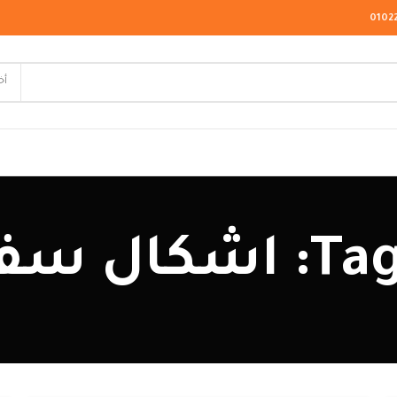
0102
أخ
لاسيك
ة مودرن
ودرن
يو كلاسيك