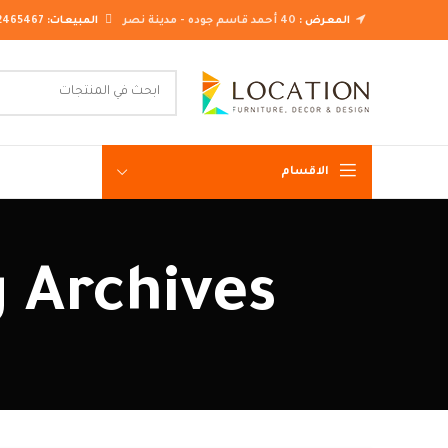
المعرض :
40 أحمد قاسم جوده - مدينة نصر
المبيعات:
2465467
الاقسام
غرف نوم ك
Tag Archives: اشكال سفر
غرف نوم م
غرف نوم ن