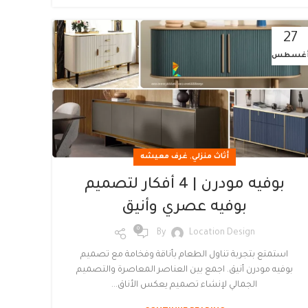
27
غسطس
,
أثاث منزلي
غرف معيشه
بوفيه مودرن | 4 أفكار لتصميم
بوفيه عصري وأنيق
0
By
Location Design
استمتع بتجربة تناول الطعام بأناقة وفخامة مع تصميم
بوفيه مودرن أنيق. اجمع بين العناصر المعاصرة والتصميم
الجمالي لإنشاء تصميم يعكس الأناق...