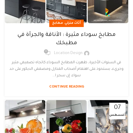
,
أثاث منزلي
مطابخ
مطابخ سوداء مثيرة : الأناقة والجرأة في
مطبخك
0
Location Design
في السنوات الأخيرة، ظهرت المطابخ السوداء كاتجاه تصميمي مثير
وجريء، يستحوذ على اهتمام أصحاب المنازل ومصممي الديكور على حد
سواء. إن سحر ا...
CONTINUE READING
07
أغسطس