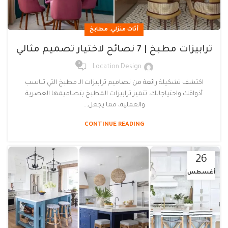
,
أثاث منزلي
مطابخ
ترابيزات مطبخ | 7 نصائح لاختيار تصميم مثالي
0
Location Design
اكتشف تشكيلة رائعة من تصاميم ترابيزات الـ مطبخ التي تناسب
أذواقك واحتياجاتك. تتميز ترابيزات المطبخ بتصاميمها العصرية
والعملية، مما يجعل...
CONTINUE READING
26
أغسطس