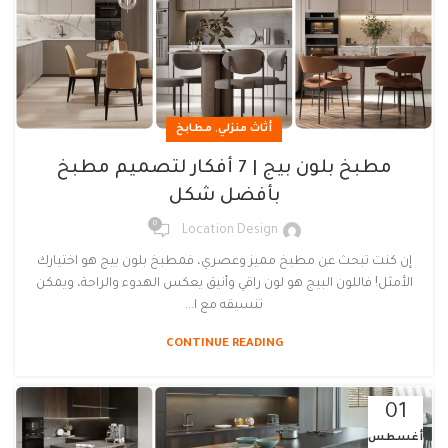
,
أثاث منزلي
مطابخ
مطبخ بلون بيج | 7 أفكار لتصميم مطبخ
بأفضل شكل
0
Location Design
إن كنت تبحث عن مطبخ مميز وعصري، فمطبخ بلون بيج هو اختيارك
الأمثل! فاللون البيج هو لون راقي وأنيق يعكس الهدوء والراحة، ويمكن
تنسيقه مع ا...
CONTINUE READING
01
أغسطس