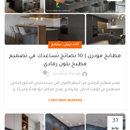
,
أثاث منزلي
مطابخ
مطابخ مودرن | 10 نصائح تساعدك في تصميم
مطبخ بلون رمادي
0
Location Design
تعتبر مطابخ الرمادي من أشهر الألوان التي تستخدم في الديكور الداخلي
للمطابخ في الوقت الحالي. فالرمادي يمنح المكان جوًا هادئًا ومريحًا، و...
CONTINUE READING
31
يوليو