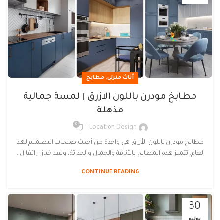
,
أثاث منزلي
مطابخ
مطابخ مودرن باللون الازرق | لمسة جمالية
مذهلة
0
Location Design
مطابخ مودرن باللون الأزرق هي واحدة من أحدث صيحات التصميم لهذا
العام. تتميز هذه المطابخ بالأناقة والجمال والحداثة، وتعد خيارًا رائعًا ل...
CONTINUE READING
30
يوليو