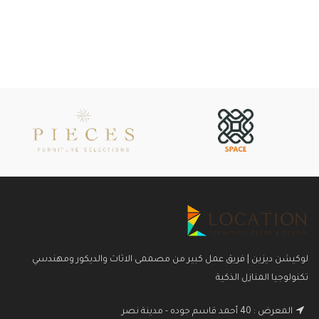
لوكيشن ديزين | فريق عمل كبير من مصممى الاثاث والديكور ومهندسي
تكنولوجيا المنازل الذكية
المعرض : 40 أحمد قاسم جوده - مدينة نصر