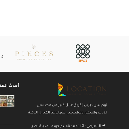
أحدث المق
لوكيشن ديزين | فريق عمل كبير من مصممى
الاثاث والديكور ومهندسي تكنولوجيا المنازل الذكية
المعرض : 40 أحمد قاسم جوده - مدينة نصر