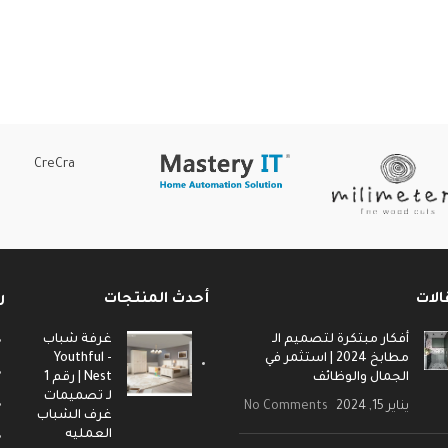
CreCra
الات
أحدث المنتجات
ر
أفكار مبتكرة لتصميم الـ
غرفة شباب
مطابخ 2024 | استثمر في
- Youthful
الجمال والوظائف
Nest | رقم 1
لـ تصميمات
يناير 15, 2024
No Comments
غرف الشباب
العمليه