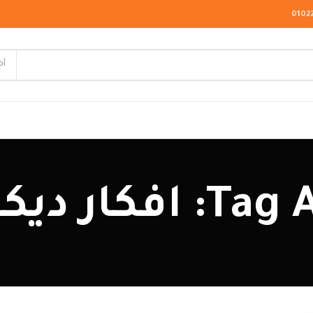
0102
أخ
لاسيك
ر ديكور صاله
ودرن
يو كلاسيك