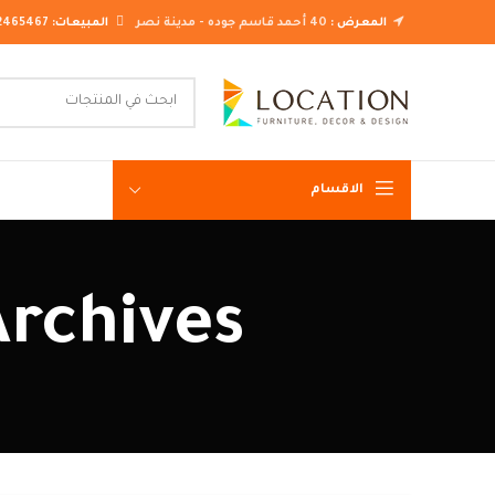
المعرض :
40 أحمد قاسم جوده - مدينة نصر
المبيعات:
2465467
الاقسام
غرف نوم ك
Tag Archives: افكا
غرف نوم م
غرف نوم ن