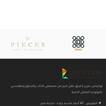
لوكيشن ديزين | فريق عمل كبير من مصممى الاثاث والديكور ومهندسي
تكنولوجيا المنازل الذكية
المعرض : 40 أحمد قاسم جوده - مدينة نصر