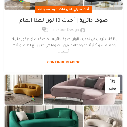
,
,
أثاث منزلي
انتريهات
غرف معيشه
صوفا دائرية | أحدث 12 لون لهذا العام
0
Location Design
إذا كنت ترغب في تحديث الوان صوفا دائرية الخاصة بك أو ديكور منزلك
وجعله يبدو أكثر أناقة وفخامة، فإن الصوفا هي خيار رائع لذلك. ولأنها
أصب...
CONTINUE READING
16
يوليو