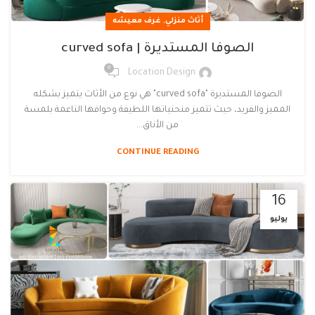
,
أثاث منزلي
غرف معيشه
الصوفا المستديرة | curved sofa
0
Location Design
الصوفا المستديرة "curved sofa" هي نوع من الأثاث يتميز بشكله
المميز والفريد، حيث تتميز منحنياتها اللطيفة وحوافها الناعمة بلمسة
من الأناق...
CONTINUE READING
16
يوليو