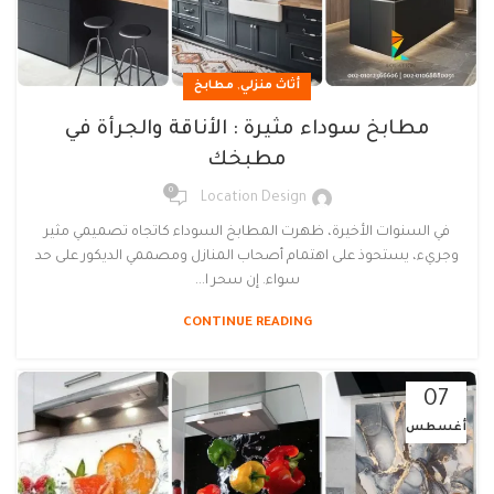
,
أثاث منزلي
مطابخ
مطابخ سوداء مثيرة : الأناقة والجرأة في
مطبخك
0
Location Design
في السنوات الأخيرة، ظهرت المطابخ السوداء كاتجاه تصميمي مثير
وجريء، يستحوذ على اهتمام أصحاب المنازل ومصممي الديكور على حد
سواء. إن سحر ا...
CONTINUE READING
07
أغسطس