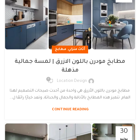
,
أثاث منزلي
مطابخ
مطابخ مودرن باللون الازرق | لمسة جمالية
مذهلة
0
Location Design
مطابخ مودرن باللون الأزرق هي واحدة من أحدث صيحات التصميم لهذا
العام. تتميز هذه المطابخ بالأناقة والجمال والحداثة، وتعد خيارًا رائعًا ل...
CONTINUE READING
30
يوليو