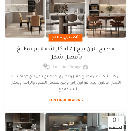
,
أثاث منزلي
مطابخ
مطبخ بلون بيج | 7 أفكار لتصميم مطبخ
بأفضل شكل
0
Location Design
إن كنت تبحث عن مطبخ مميز وعصري، فمطبخ بلون بيج هو اختيارك
الأمثل! فاللون البيج هو لون راقي وأنيق يعكس الهدوء والراحة، ويمكن
تنسيقه مع ا...
CONTINUE READING
01
أغسطس