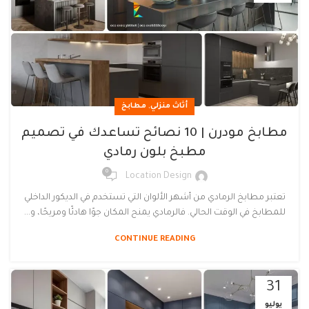
,
أثاث منزلي
مطابخ
مطابخ مودرن | 10 نصائح تساعدك في تصميم
مطبخ بلون رمادي
0
Location Design
تعتبر مطابخ الرمادي من أشهر الألوان التي تستخدم في الديكور الداخلي
للمطابخ في الوقت الحالي. فالرمادي يمنح المكان جوًا هادئًا ومريحًا، و...
CONTINUE READING
31
يوليو