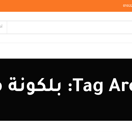
0102
أخ
لاسيك
: بلكونة مودرن
ودرن
يو كلاسيك