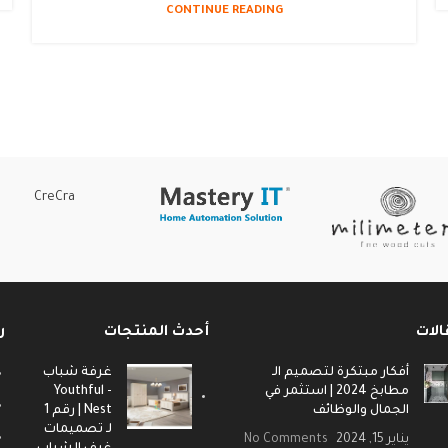
CONTINUE READING
CreCra
الات
أحدث المنتجات
ر
أفكار مبتكرة لتصميم الـ
غرفة شباب
مطابخ 2024 | استثمر في
- Youthful
الجمال والوظائف
Nest | رقم 1
لـ تصميمات
يناير 15, 2024
No Comments