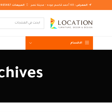
المعرض :
40 أحمد قاسم جوده - مدينة نصر
المبيعات:
2465467
الاقسام
غرف نوم ك
Tag Archives
غرف نوم م
غرف نوم ن