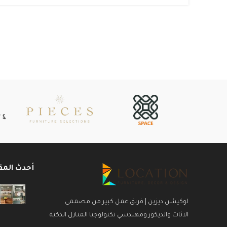
أحدث المق
لوكيشن ديزين | فريق عمل كبير من مصممى
الاثاث والديكور ومهندسي تكنولوجيا المنازل الذكية