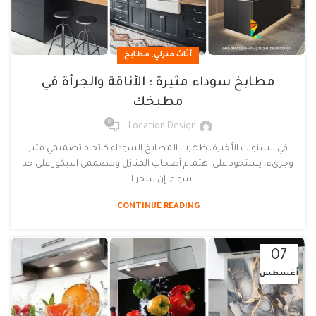
,
أثاث منزلي
مطابخ
مطابخ سوداء مثيرة : الأناقة والجرأة في
مطبخك
0
Location Design
في السنوات الأخيرة، ظهرت المطابخ السوداء كاتجاه تصميمي مثير
وجريء، يستحوذ على اهتمام أصحاب المنازل ومصممي الديكور على حد
سواء. إن سحر ا...
CONTINUE READING
07
أغسطس