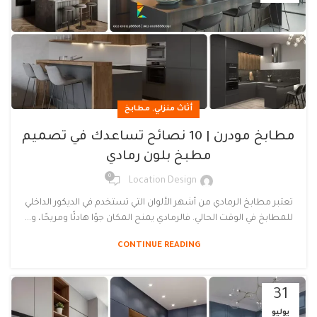
,
أثاث منزلي
مطابخ
مطابخ مودرن | 10 نصائح تساعدك في تصميم
مطبخ بلون رمادي
0
Location Design
تعتبر مطابخ الرمادي من أشهر الألوان التي تستخدم في الديكور الداخلي
للمطابخ في الوقت الحالي. فالرمادي يمنح المكان جوًا هادئًا ومريحًا، و...
CONTINUE READING
31
يوليو