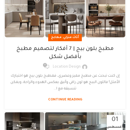
,
أثاث منزلي
مطابخ
مطبخ بلون بيج | 7 أفكار لتصميم مطبخ
بأفضل شكل
0
Location Design
إن كنت تبحث عن مطبخ مميز وعصري، فمطبخ بلون بيج هو اختيارك
الأمثل! فاللون البيج هو لون راقي وأنيق يعكس الهدوء والراحة، ويمكن
تنسيقه مع ا...
CONTINUE READING
01
أغسطس