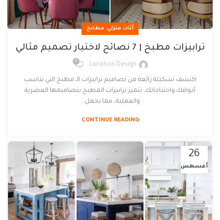
,
أثاث منزلي
مطابخ
ترابيزات مطبخ | 7 نصائح لاختيار تصميم مثالي
0
Location Design
اكتشف تشكيلة رائعة من تصاميم ترابيزات الـ مطبخ التي تناسب
أذواقك واحتياجاتك. تتميز ترابيزات المطبخ بتصاميمها العصرية
والعملية، مما يجعل...
CONTINUE READING
26
أغسطس