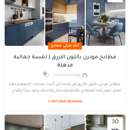
,
أثاث منزلي
مطابخ
مطابخ مودرن باللون الازرق | لمسة جمالية
مذهلة
0
Location Design
مطابخ مودرن باللون الأزرق هي واحدة من أحدث صيحات التصميم لهذا
العام. تتميز هذه المطابخ بالأناقة والجمال والحداثة، وتعد خيارًا رائعًا ل...
CONTINUE READING
30
يوليو