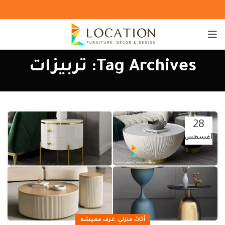
Tag Archives: تربيزات
28
أغسطس
,
أثاث منزلي
غرف معيشه