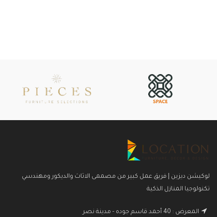
لوكيشن ديزين | فريق عمل كبير من مصممى الاثاث والديكور ومهندسي
تكنولوجيا المنازل الذكية
المعرض : 40 أحمد قاسم جوده - مدينة نصر