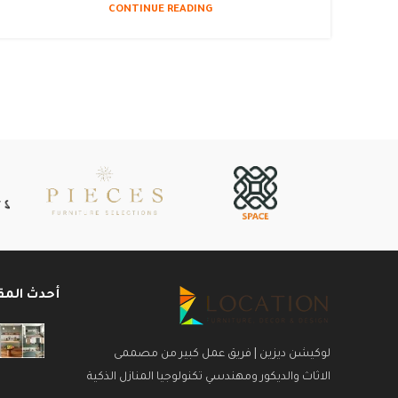
CONTINUE READING
أحدث المق
لوكيشن ديزين | فريق عمل كبير من مصممى
الاثاث والديكور ومهندسي تكنولوجيا المنازل الذكية