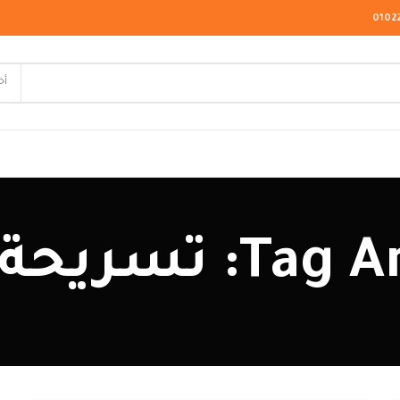
0102
أخ
لاسيك
تسريحة طاولة
ودرن
يو كلاسيك