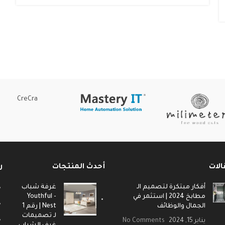
CreCra
الات
أحدث المنتجات
ر
أفكار مبتكرة لتصميم الـ
غرفة شباب
مطابخ 2024 | استثمر في
- Youthful
الجمال والوظائف
Nest | رقم 1
لـ تصميمات
يناير 15, 2024
No Comments