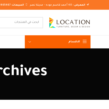
المعرض :
40 أحمد قاسم جوده - مدينة نصر
المبيعات:
2465467
الاقسام
غرف نوم ك
Tag Archives: 
غرف نوم م
غرف نوم ن