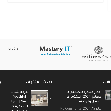
CreCra
الات
أحدث المنتجات
ر
أفكار مبتكرة لتصميم الـ
غرفة شباب
مطابخ 2024 | استثمر في
- Youthful
الجمال والوظائف
Nest | رقم 1
لـ تصميمات
يناير 15, 2024
No Comments