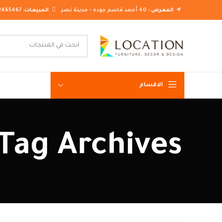
المعرض :
40 أحمد قاسم جوده - مدينة نصر
المبيعات:
2465467
الاقسام
غرف نوم ك
Tag Archives: تسريحة غرفة نوم كلاسيك
غرف نوم م
غرف نوم ن