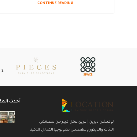
CONTINUE READING
أحدث المق
لوكيشن ديزين | فريق عمل كبير من مصممى
الاثاث والديكور ومهندسي تكنولوجيا المنازل الذكية