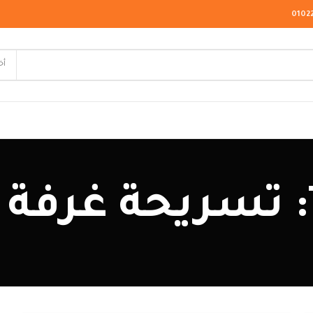
0102
أخ
لاسيك
ودرن
يو كلاسيك