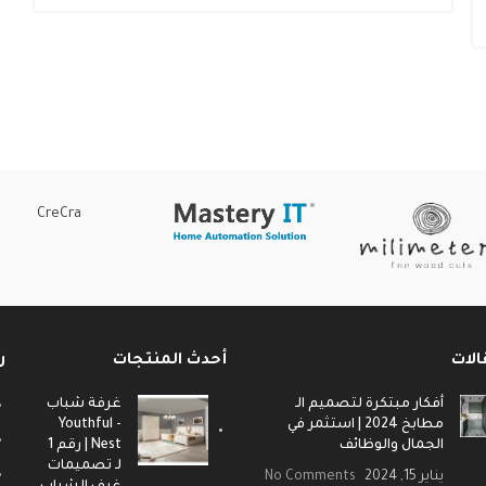
CreCra
الات
أحدث المنتجات
ر
أفكار مبتكرة لتصميم الـ
غرفة شباب
مطابخ 2024 | استثمر في
- Youthful
الجمال والوظائف
Nest | رقم 1
لـ تصميمات
يناير 15, 2024
No Comments