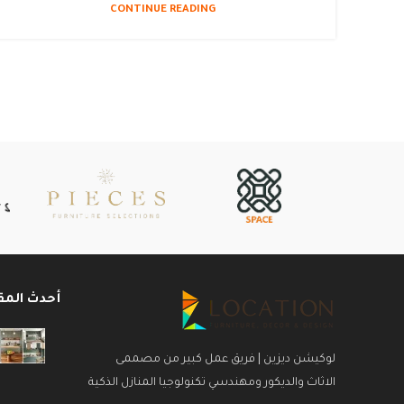
CONTINUE READING
أحدث المق
لوكيشن ديزين | فريق عمل كبير من مصممى
الاثاث والديكور ومهندسي تكنولوجيا المنازل الذكية