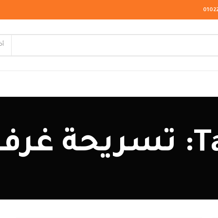
0102
أخ
لاسيك
ئرية
ودرن
يو كلاسيك