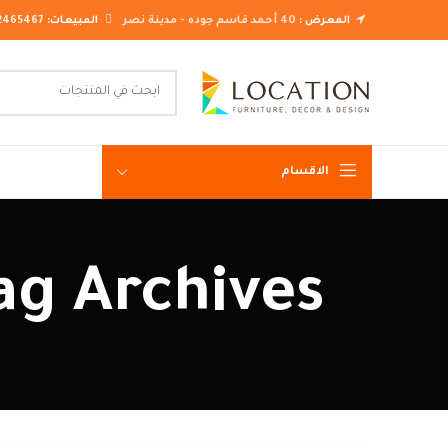
المعرض :
40 أحمد قاسم جوده - مدينة نصر
المبيعات:
2465467
الاقسام
غرف نوم ك
Tag Archives: تسريحة غرف نوم دا
غرف نوم م
غرف نوم ن